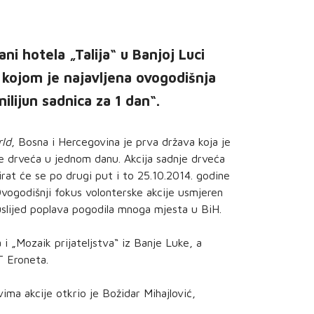
ni hotela „Talija“ u Banjoj Luci
 kojom je najavljena ovogodišnja
ilijun sadnica za 1 dan“.
rld
, Bosna i Hercegovina je prva država koja je
nje drveća u jednom danu. Akcija sadnje drveća
zirat će se po drugi put i to 25.10.2014. godine
Ovogodišnji fokus volonterske akcije usmjeren
u uslijed poplava pogodila mnoga mjesta u BiH.
 i „Mozaik prijateljstva“ iz Banje Luke, a
T Eroneta.
vima akcije otkrio je Božidar Mihajlović,