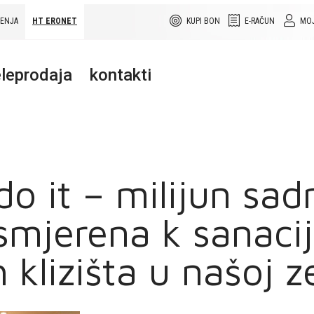
ŠENJA
HT ERONET
KUPI BON
E-RAČUN
MOJ
leprodaja
kontakti
do it – milijun sad
smjerena k sanacij
klizišta u našoj z