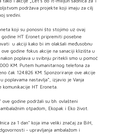
 tako i akcije „Let's do it-milijun sadnica za 1
ljstvom podržava projekte koji imaju za cilj
oj sredini.
eta koji su ponosni što stojimo uz ovaj
e godine HT Eronet pripremiti posebne
ovati u akciji kako bi im olakšali međusobnu
ve godine fokus akcije na sanaciji klizišta u
akon poplava u svibnju pritekli smo u pomoć
.000 KM. Putem humanitarnog telefona za
eno čak 124.826 KM. Sponzoriranje ove akcije
 poplavama nastavlja“, izjavio je Vanja
ne komunikacije HT Eroneta.
“ ove godine podržali su bh. ovlašteni
 ambalažnim otpadom, Ekopak i Eko život.
nica za 1 dan" koja ima veliki značaj za BiH,
dgovornosti - upravljanja ambalažom i