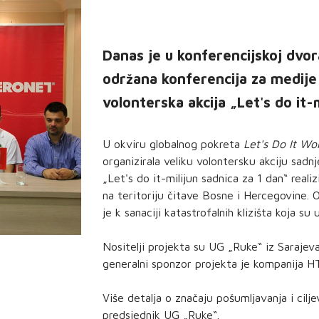
Danas je u konferencijskoj dvora
održana konferencija za medije
volonterska akcija „Let's do it-m
U okviru globalnog pokreta
Let's Do It Wo
organizirala veliku volontersku akciju sad
„Let's do it-milijun sadnica za 1 dan“ reali
na teritoriju čitave Bosne i Hercegovine. 
je k sanaciji katastrofalnih klizišta koja s
Nositelji projekta su UG „Ruke“ iz Sarajeva
generalni sponzor projekta je kompanija H
Više detalja o značaju pošumljavanja i cilje
predsjednik UG „Ruke“.