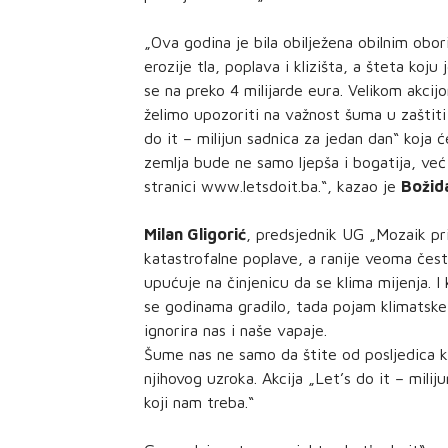
„Ova godina je bila obilježena obilnim obor
erozije tla, poplava i klizišta, a šteta koj
se na preko 4 milijarde eura. Velikom akcijo
želimo upozoriti na važnost šuma u zaštiti 
do it – milijun sadnica za jedan dan“ koja 
zemlja bude ne samo ljepša i bogatija, već 
stranici www.letsdoit.ba.“, kazao je
Božida
Milan Gligorić
, predsjednik UG „Mozaik pri
katastrofalne poplave, a ranije veoma čest
upućuje na činjenicu da se klima mijenja. 
se godinama gradilo, tada pojam klimatske
ignorira nas i naše vapaje.
Šume nas ne samo da štite od posljedica k
njihovog uzroka. Akcija „Let’s do it – mili
koji nam treba.“