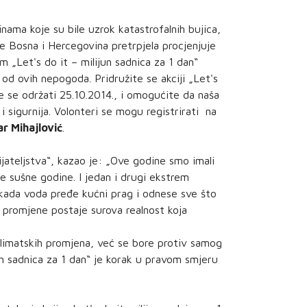
inama koje su bile uzrok katastrofalnih bujica,
u je Bosna i Hercegovina pretrpjela procjenjuje
m „Let's do it – milijun sadnica za 1 dan“
od ovih nepogoda. Pridružite se akciji „Let's
će se održati 25.10.2014., i omogućite da naša
i sigurnija. Volonteri se mogu registrirati na
r Mihajlović
.
jateljstva“, kazao je: „Ove godine smo imali
e sušne godine. I jedan i drugi ekstrem
I kada voda pređe kućni prag i odnese sve što
 promjene postaje surova realnost koja
limatskih promjena, već se bore protiv samog
jun sadnica za 1 dan“ je korak u pravom smjeru