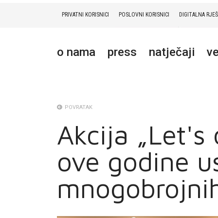
PRIVATNI KORISNICI
POSLOVNI KORISNICI
DIGITALNA RJE
PRIVATNI
POSLOVNI
DIGITALNA RJEŠENJA
HT ERONET
o nama
press
natječaji
ve
O NAMA
PRESS
NATJEČAJI
POVRATAK
Akcija „Let's 
VELEPRODAJA
ove godine u
KONTAKTI
MOJ PROFIL
mnogobrojnih 
E-RAČUN