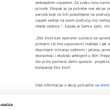
ambalažnim otpadom. Za svaku tonu karton
prirode. Ekopak je za potrebe ove akcije o
parcela koje će biti pošumljene na područj
uspjeh sadnje na ovom području bio nemogu
mlade sadnice “, kazala je Samra Jažić, s
„Eko život kao operater sustava za uprav
primarni cilj ima uspostaviti stabilan i jak
doprinijeti isticanju važnosti i jačanju jav
ekonomski i ekološki ambijent u BiH. Prepo
dio priče postavši zlatni sponzor projekta.“
kompanije Eko život.
Više informacija o akciji potražite na
www.l
kolačiće