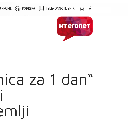
 PROFIL
PODRŠKA
TELEFONSKI IMENIK
nica za 1 dan“
i
emlji