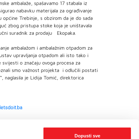
ske ambalaže, spašavamo 17 stabala iz
sigurao nabavku materijala za ograđivanje
u općine Trebinje, s obzirom da je do sada
ć zbog pristupa stoke koja je uništavala
tručni suradnik za prodaju Ekopaka.
ljanje ambalažom i ambalažnim otpadom za
 sustav upravljanja otpadom ali isto tako i
ne svijesti o značaju ovoga procesa za
znali smo važnost projekta i odlučili postati
, naglasila je Lidija Tomić, direktorica
etsdoit.ba
Dopusti sve