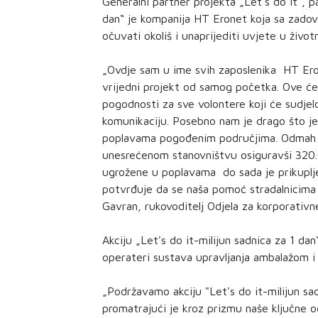
Generalni partner projekta „Let's do it“, pa
dan“ je kompanija HT Eronet koja sa zadovo
očuvati okoliš i unaprijediti uvjete u životn
„Ovdje sam u ime svih zaposlenika HT Eron
vrijedni projekt od samog početka. Ove ć
pogodnosti za sve volontere koji će sudjel
komunikaciju. Posebno nam je drago što je o
poplavama pogođenim područjima. Odmah n
unesrećenom stanovništvu osiguravši 320
ugrožene u poplavama do sada je prikuplj
potvrđuje da se naša pomoć stradalnicima u
Gavran, rukovoditelj Odjela za korporativ
Akciju „Let's do it-milijun sadnica za 1 dan
operateri sustava upravljanja ambalažom i
„Podržavamo akciju "Let's do it-milijun sad
promatrajući je kroz prizmu naše ključne o