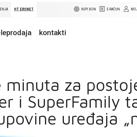
ŠENJA
HT ERONET
KUPI BON
E-RAČUN
MOJ
leprodaja
kontakti
 minuta za postoj
er i SuperFamily ta
povine uređaja „n