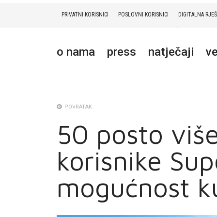
PRIVATNI KORISNICI
POSLOVNI KORISNICI
DIGITALNA RJE
PRIVATNI
POSLOVNI
DIGITALNA RJEŠENJA
HT ERONET
o nama
press
natječaji
ve
O NAMA
PRESS
NATJEČAJI
POVRATAK
50 posto više
VELEPRODAJA
korisnike Sup
KONTAKTI
MOJ PROFIL
mogućnost ku
E-RAČUN