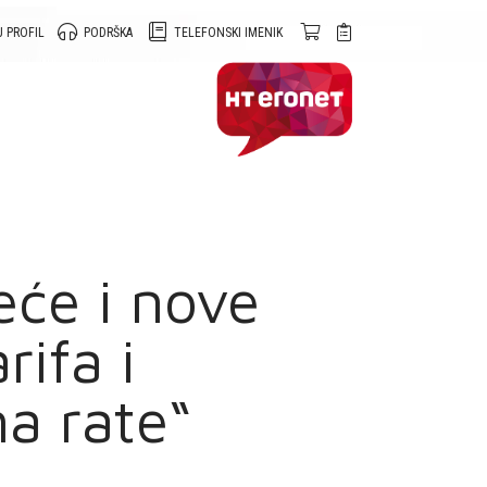
 PROFIL
PODRŠKA
TELEFONSKI IMENIK
eće i nove
rifa i
a rate“