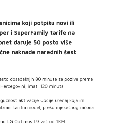
nicima koji potpišu novi ili
per i SuperFamily tarife na
onet daruje 50 posto više
ečne naknade narednih šest
mjesto dosadašnjih 80 minuta za pozive prema
 Hercegovini, imati 120 minuta.
gućnost aktivacije Opcije uređaj koja im
brani tarifni model, preko mjesečnog računa.
jamo LG Optimus L9 već od 1KM.