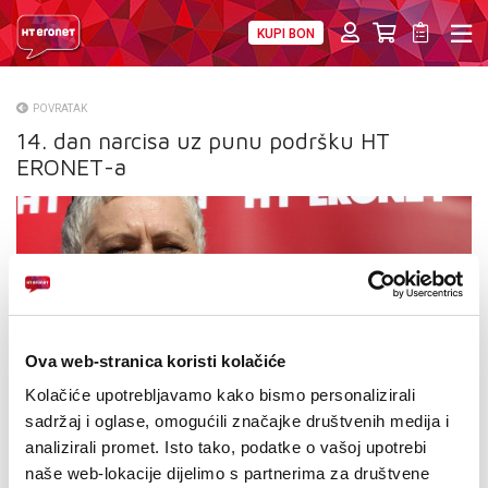
KUPI BON
PRIVATNI
POSLOVNI
DIGITALNA RJEŠENJA
HT ERONET
POVRATAK
14. dan narcisa uz punu podršku HT
O NAMA
ERONET-a
PRESS
NATJEČAJI
VELEPRODAJA
KONTAKTI
Ova web-stranica koristi kolačiće
MOJ PROFIL
Kolačiće upotrebljavamo kako bismo personalizirali
sadržaj i oglase, omogućili značajke društvenih medija i
E-RAČUN
analizirali promet. Isto tako, podatke o vašoj upotrebi
naše web-lokacije dijelimo s partnerima za društvene