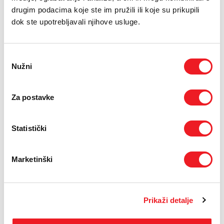
E-RAČUN
Grčka
drugim podacima koje ste im pružili ili koje su prikupili
Irska
dok ste upotrebljavali njihove usluge.
PODRŠKA
Island
Italija
Latvija
TELEFONSKI IMENIK
Odabir
Lihtenštajn
Litva
Nužni
pristanka
Luksemburg
Mađarska
Malta
Za postavke
Moldavija
Monako
Nizozemska
Statistički
Norveška
Njemačka
Poljska
Marketinški
Portugal
Rumunjska
San Marino
Slovačka
Prikaži detalje
Slovenija
Španjolska