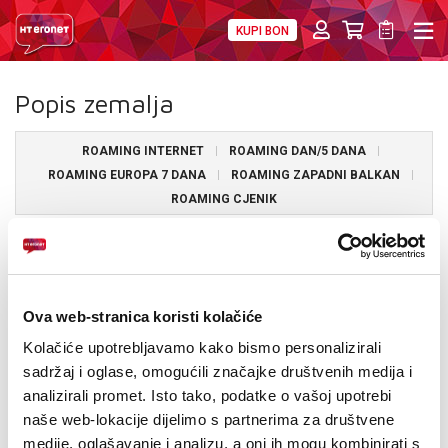
KUPI BON
PRIVATNI
POSLOVNI
DIGITALNA RJEŠENJA
HT ERONET
Popis zemalja
4XL
ROAMING INTERNET
ROAMING DAN/5 DANA
MOBILNA
ROAMING EUROPA 7 DANA
ROAMING ZAPADNI BALKAN
ROAMING CJENIK
!HEJ
Austrija
Belgija
INTERNET+TV
Bjelorusija
Bugarska
PRIJENOS BROJA
Ova web-stranica koristi kolačiće
Cipar
Češka
Kolačiće upotrebljavamo kako bismo personalizirali
AKCIJE
Danska
sadržaj i oglase, omogućili značajke društvenih medija i
Estonija
analizirali promet. Isto tako, podatke o vašoj upotrebi
Finska
MOJ PROFIL
naše web-lokacije dijelimo s partnerima za društvene
Francuska
Gibraltar
medije, oglašavanje i analizu, a oni ih mogu kombinirati s