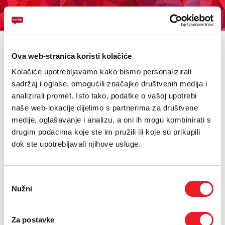
KUPI BON
PRIVATNI
POSLOVNI
DIGITALNA RJEŠENJA
HT ERONET
mParking
Ova web-stranica koristi kolačiće
MOBILNA
HT Eronet omogućuje svojim korisnicima plaćanje
Kolačiće upotrebljavamo kako bismo personalizirali
usluge parkirnog mjesta slanjem SMS poruke.
sadržaj i oglase, omogućili značajke društvenih medija i
FIKSNA
analizirali promet. Isto tako, podatke o vašoj upotrebi
INFO
VAS SMS
BULK SMS
TGA
BESPLATNI TELEFON
naše web-lokacije dijelimo s partnerima za društvene
INTERNET
M-PARKING
medije, oglašavanje i analizu, a oni ih mogu kombinirati s
drugim podacima koje ste im pružili ili koje su prikupili
PRIJENOS PODATAKA
Uslugu je moguće aktivirati na jasno označenim lokacijama sa
dok ste upotrebljavali njihove usluge.
SMS načinom naplate na kojima je istaknut 063 broj te
odgovarajući sadržaj SMS-a.
AKCIJE
Odabir
MOJ PROFIL
Nužni
pristanka
E-RAČUN
Za postavke