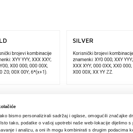
LD
SILVER
snički brojevi kombinacije
Korisnički brojevi kombinacij
enki: XYY YYY; XXX XXY;
znamenki: XY0 000; XXY YYY;
Y00; X00 000; 000 00X;
XXX XYY; 000 0XX; XX0 000;
0 Z0; 00X 00Y; 6*(x+1).
X00 00X; XX YY ZZ.
kolačiće
ko bismo personalizirali sadržaj i oglase, omogućili značajke d
. Isto tako, podatke o vašoj upotrebi naše web-lokacije dijelimo s
avanje i analizu, a oni ih mogu kombinirati s drugim podacima k