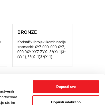
BRONZE
e
Korisnički brojevi kombinacije
znamenki: XYZ 000; 000 XYZ;
000 0XY, XYZ ZYX; 3*(X+1)3*
(Y+1), 3*(X+1)3*(X-1).
Dopusti sve
ruštvenih
 partnerima
Dopusti odabrano
oje ste im