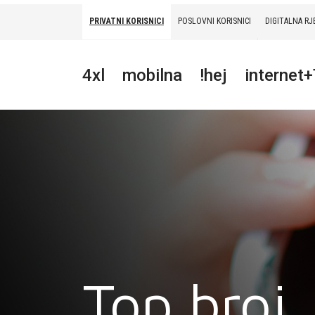
PRIVATNI KORISNICI
POSLOVNI KORISNICI
DIGITALNA RJ
PRIVATNI
POSLOVNI
DIGITALNA RJEŠENJA
HT ERONET
4xl
mobilna
!hej
internet
4XL
MOBILNA
!HEJ
INTERNET+TV
PRIJENOS BROJA
AKCIJE
Top broj
MOJ PROFIL