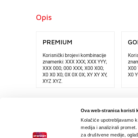
Opis
PREMIUM
GO
Korisnički brojevi kombinacije
Kori
znamenki: XXX XXX; XXX YYY;
znam
XXX 000; 000 XXX; X00 X00;
X00 
X0 X0 X0; 0X 0X 0X; XY XY XY,
X0 Y
XYZ XYZ.
Ova web-stranica koristi 
Kolačiće upotrebljavamo ka
medija i analizirali promet
za društvene medije, oglaš