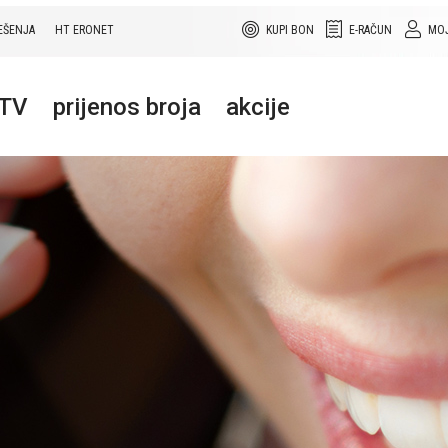
EŠENJA
HT ERONET
KUPI BON
E-RAČUN
MOJ
+TV
prijenos broja
akcije