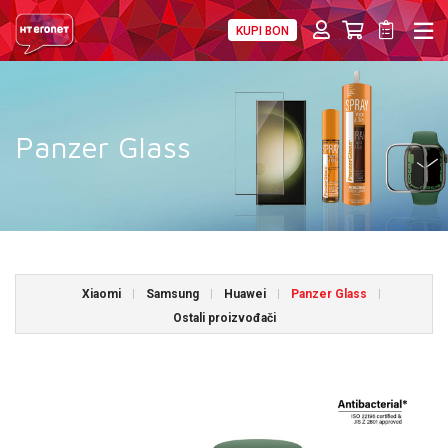
KUPI BON
PRIVATNI
POSLOVNI
DIGITALNA RJEŠENJA
HT ERONET
4XL
Panzer Glass
MOBILNA
!HEJ
INTERNET+TV
Xiaomi
Samsung
Huawei
Panzer Glass
PRIJENOS BROJA
Ostali proizvođači
AKCIJE
MOJ PROFIL