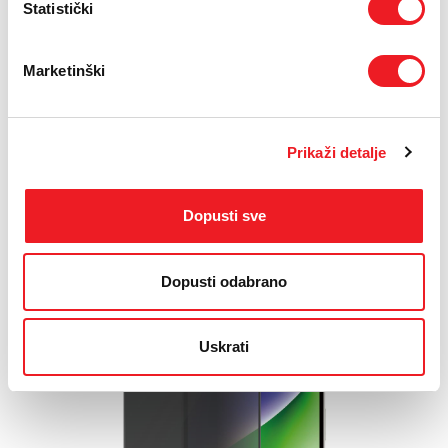
Statistički
Marketinški
Zaštitni okvir za kameru Galaxy S23
Prikaži detalje
Ultra
19,00 KM
Dopusti sve
Dopusti odabrano
Uskrati