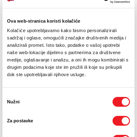
Zaštitni okvir HardCase PanzerGlass
Ova web-stranica koristi kolačiće
Galaxy S23 Ultra
Kolačiće upotrebljavamo kako bismo personalizirali
sadržaj i oglase, omogućili značajke društvenih medija i
25,00 KM
analizirali promet. Isto tako, podatke o vašoj upotrebi
naše web-lokacije dijelimo s partnerima za društvene
medije, oglašavanje i analizu, a oni ih mogu kombinirati s
drugim podacima koje ste im pružili ili koje su prikupili
dok ste upotrebljavali njihove usluge.
Odabir
Nužni
pristanka
Za postavke