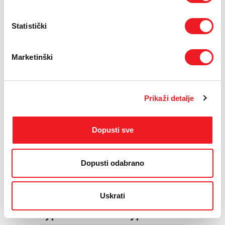
Statistički
Marketinški
Prikaži detalje
Dopusti sve
Dopusti odabrano
Uskrati
Type C kabel na type C 60W