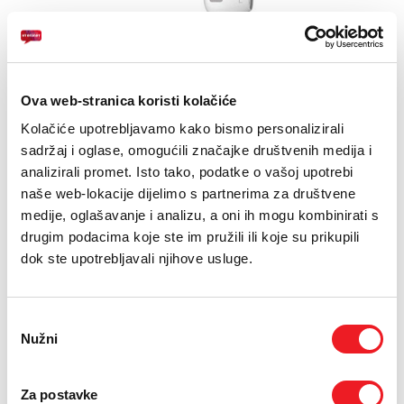
Ova web-stranica koristi kolačiće
Kolačiće upotrebljavamo kako bismo personalizirali
sadržaj i oglase, omogućili značajke društvenih medija i
analizirali promet. Isto tako, podatke o vašoj upotrebi
naše web-lokacije dijelimo s partnerima za društvene
medije, oglašavanje i analizu, a oni ih mogu kombinirati s
drugim podacima koje ste im pružili ili koje su prikupili
dok ste upotrebljavali njihove usluge.
Odabir
DEVIA SLUŠALICE SS SA TIP C
Nužni
pristanka
22,00 KM
Za postavke