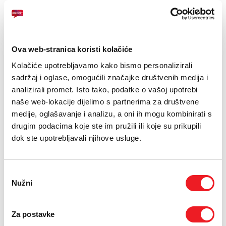
E-RAČUN
PODRŠKA
Ova web-stranica koristi kolačiće
TELEFONSKI IMENIK
Kolačiće upotrebljavamo kako bismo personalizirali
sadržaj i oglase, omogućili značajke društvenih medija i
Efektivna površina koju pokriva 25-43 m2
analizirali promet. Isto tako, podatke o vašoj upotrebi
Filtriranje sa efikasnošću 99,97%.
naše web-lokacije dijelimo s partnerima za društvene
medije, oglašavanje i analizu, a oni ih mogu kombinirati s
Snaga 33 W
drugim podacima koje ste im pružili ili koje su prikupili
dok ste upotrebljavali njihove usluge.
JEDNOKRATNO
MJESEČNO
UREĐAJ
XIAOMI Mi Air Purifier 4
1
KM
Odabir
Lite
Nužni
[ NA RATE ILI ODJEDNOM ]
pristanka
TARIFA
Super 80
93,60
KM
Za postavke
[ PROMJENITE TARIFU ]