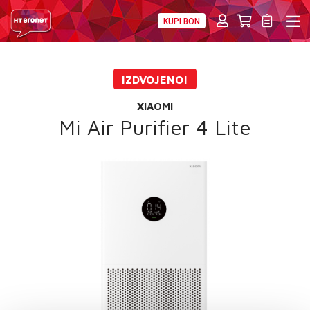
KUPI BON
PRIVATNI
POSLOVNI
DIGITALNA RJEŠENJA
HT ERONET
IZDVOJENO!
4XL
XIAOMI
MOBILNA
Mi Air Purifier 4 Lite
!HEJ
INTERNET+TV
PRIJENOS BROJA
AKCIJE
MOJ PROFIL