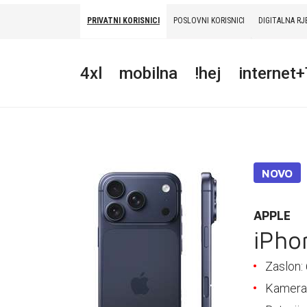
PRIVATNI KORISNICI
POSLOVNI KORISNICI
DIGITALNA RJ
PRIVATNI
POSLOVNI
DIGITALNA RJEŠENJA
HT ERONET
4xl
mobilna
!hej
internet
4XL
MOBILNA
!HEJ
NOVO
INTERNET+TV
PRIJENOS BROJA
APPLE
iPho
AKCIJE
Zaslon: 
MOJ PROFIL
Kamera: