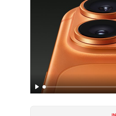
Play
I