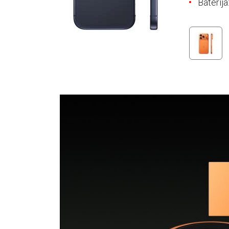
Baterij
E-RAČUN
PODRŠKA
TELEFONSKI IMENIK