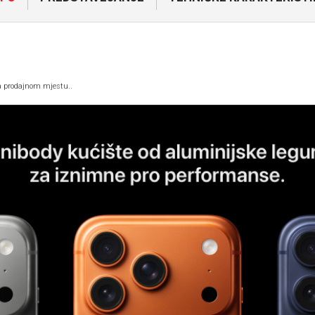
na prodajnom mjestu..