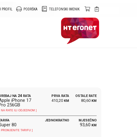
 PROFIL
PODRŠKA
TELEFONSKI IMENIK
24
UREĐAJ NA
RATA
PRVA RATA
OSTALE RATE
Apple iPhone 17
410,20
80,60
KM
KM
Pro 256GB
[ NA RATE ILI ODJEDNOM ]
TARIFA
JEDNOKRATNO
MJESEČNO
Super 80
93,60
KM
[ PROMJENITE TARIFU ]