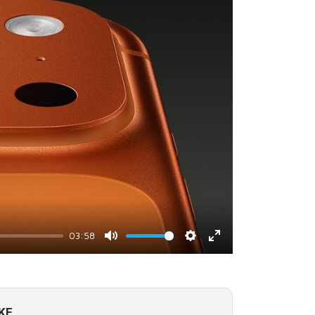
03:58
Mute
Settings
Enter
fullscreen
KE