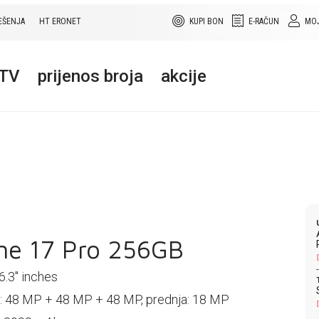
EŠENJA
HT ERONET
KUPI BON
E-RAČUN
MOJ
+TV
prijenos broja
akcije
ne 17 Pro 256GB
6.3'' inches
 48 MP + 48 MP + 48 MP, prednja: 18 MP