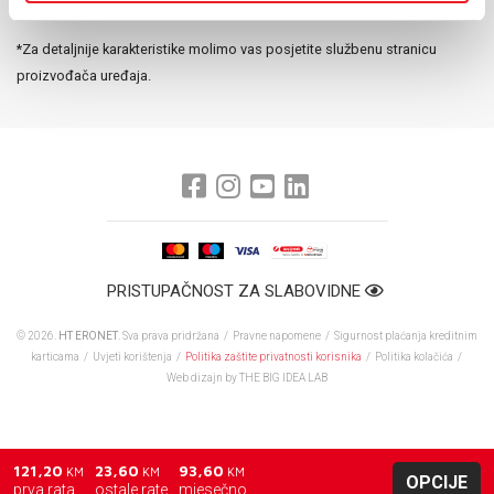
Baterija:
Li-Po (28.93 Wh)
*Za detaljnije karakteristike molimo vas posjetite službenu stranicu
proizvođača uređaja.
PRISTUPAČNOST ZA SLABOVIDNE
© 2026.
HT ERONET
. Sva prava pridržana /
Pravne napomene
/
Sigurnost plaćanja kreditnim
karticama
/
Uvjeti korištenja
/
Politika zaštite privatnosti korisnika
/
Politika kolačića
/
Web dizajn
by THE BIG IDEA LAB
121,20
23,60
93,60
KM
KM
KM
OPCIJE
prva rata
ostale rate
mjesečno