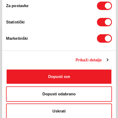
Za postavke
UREĐAJ NA
12/24 RATE
Statistički
Saznajte više
Marketinški
KARAKTERISTIKE
Ekran:
Liquid Retina IPS LCD
Prikaži detalje
Veličina ekrana:
11"
Rezolucija:
2360 x 1640 pixels
Masa uređaja:
481 g
Dopusti sve
Dimenzije:
248.6x 179.5 x 7mm
Operativni sustav:
iPadOS
Procesor:
Apple A16 Bionic
Dopusti odabrano
Kamera:
12MP
Prednja kamera:
12MP
Uskrati
Interna memorija:
128GB