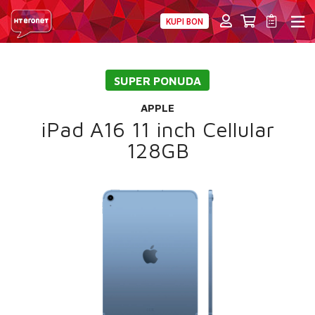
KUPI BON
PRIVATNI
POSLOVNI
DIGITALNA RJEŠENJA
HT ERONET
SUPER PONUDA
4XL
APPLE
MOBILNA
iPad A16 11 inch Cellular
128GB
!HEJ
INTERNET+TV
PRIJENOS BROJA
AKCIJE
MOJ PROFIL