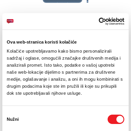
E-RAČUN
PODRŠKA
Zaslon: Liquid Retina IPS LCD 11''''
Kamera: 12 MP, prednja: 12 MP
TELEFONSKI IMENIK
Baterija: Li-Po (28.93 Wh)
Ova web-stranica koristi kolačiće
Kolačiće upotrebljavamo kako bismo personalizirali
24
UREĐAJ NA
RATA
PRVA RATA
OSTALE RATE
sadržaj i oglase, omogućili značajke društvenih medija i
Apple iPad A16 11 inch
121,20
23,60
KM
KM
Cellular 128GB
analizirali promet. Isto tako, podatke o vašoj upotrebi
[ NA RATE ILI ODJEDNOM ]
naše web-lokacije dijelimo s partnerima za društvene
TARIFA
JEDNOKRATNO
MJESEČNO
medije, oglašavanje i analizu, a oni ih mogu kombinirati s
Super 80
93,60
KM
drugim podacima koje ste im pružili ili koje su prikupili
[ PROMJENITE TARIFU ]
dok ste upotrebljavali njihove usluge.
POŠALJITE UPIT
/
Odabir
Gdje mogu kupiti?
Imate pitanja?
Nužni
pristanka