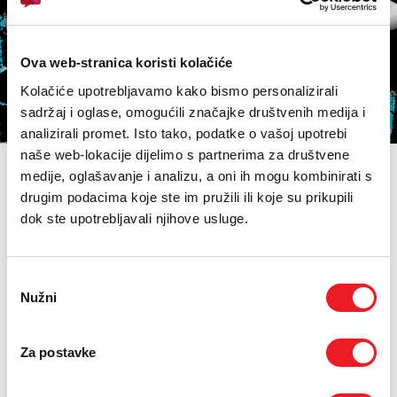
E-RAČUN
PODRŠKA
Ova web-stranica koristi kolačiće
TELEFONSKI IMENIK
Kolačiće upotrebljavamo kako bismo personalizirali
sadržaj i oglase, omogućili značajke društvenih medija i
analizirali promet. Isto tako, podatke o vašoj upotrebi
naše web-lokacije dijelimo s partnerima za društvene
medije, oglašavanje i analizu, a oni ih mogu kombinirati s
SMART COOL tarifa
drugim podacima koje ste im pružili ili koje su prikupili
dok ste upotrebljavali njihove usluge.
SMART COOL tarifa za mlade nudi savršenu kombinaciju
mobilnog Interneta, minuta za pozive i SMS poruka za minimalnu
mjesečnu naknadu!
Odabir
Ako imaš
više od 18 a manje od 27 godina
i potreban ti je mobilni
Nužni
pristanka
Internet u svakom trenutku COOL tarifa je tvoj odabir. Uz to dobiješ
SMS poruke i minute za pozive prema svim mrežama u BiH!
Potpiši ugovor na 24 mjeseca i dobiješ 15GB interneta
Za postavke
mjesečno tijekom trajanja cijelog ugovora!