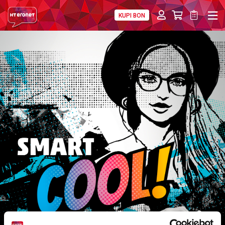
KUPI BON
PRIVATNI
POSLOVNI
DIGITALNA RJEŠENJA
HT ERONET
4XL
MOBILNA
!HEJ
INTERNET+TV
PRIJENOS BROJA
AKCIJE
MOJ PROFIL