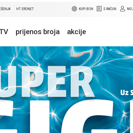
EŠENJA
HT ERONET
KUPI BON
E-RAČUN
MOJ
+TV
prijenos broja
akcije