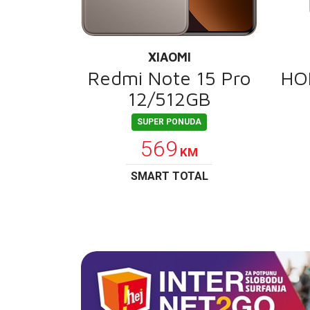
XIAOMI
Redmi Note 15 Pro
HO
12/512GB
SUPER PONUDA
569
KM
SMART TOTAL