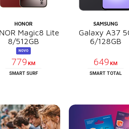
HONOR
SAMSUNG
NOR Magic8 Lite
Galaxy A37 5
8/512GB
6/128GB
NOVO
POKLON
779
649
KM
KM
SMART SURF
SMART TOTAL