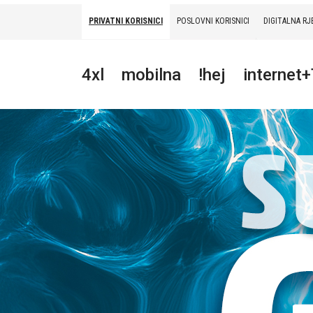
PRIVATNI KORISNICI
POSLOVNI KORISNICI
DIGITALNA RJ
PRIVATNI
POSLOVNI
DIGITALNA RJEŠENJA
HT ERONET
4xl
mobilna
!hej
internet
4XL
MOBILNA
!HEJ
INTERNET+TV
PRIJENOS BROJA
AKCIJE
MOJ PROFIL