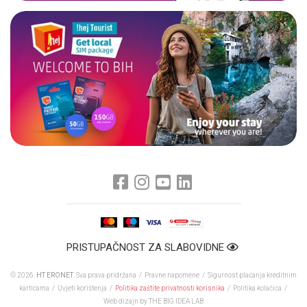
PRISTUPAČNOST ZA SLABOVIDNE
© 2026.
HT ERONET
. Sva prava pridržana /
Pravne napomene
/
Sigurnost plaćanja kreditnim
karticama
/
Uvjeti korištenja
/
Politika zaštite privatnosti korisnika
/
Politika kolačića
/
Web dizajn
by THE BIG IDEA LAB