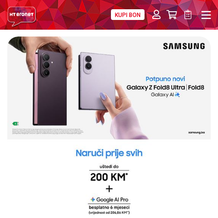
KUPI BON
PRIVATNI
POSLOVNI
DIGITALNA RJEŠENJA
HT ERONET
4XL
MOBILNA
!HEJ
INTERNET+TV
PRIJENOS BROJA
AKCIJE
MOJ PROFIL