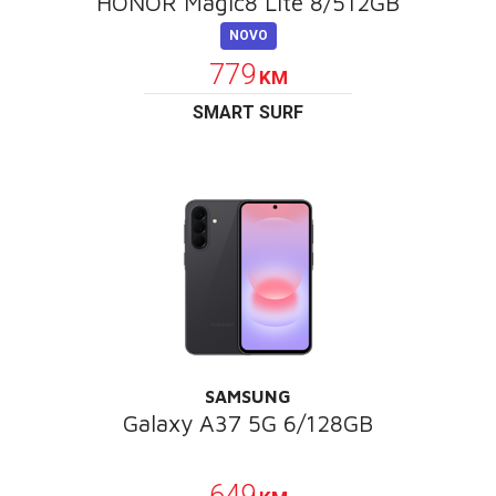
HONOR Magic8 Lite 8/512GB
NOVO
779
KM
SMART SURF
SAMSUNG
Galaxy A37 5G 6/128GB
POKLON
649