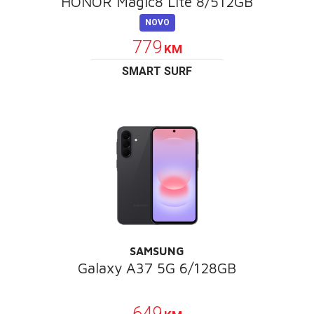
HONOR Magic8 Lite 8/512GB
NOVO
779
KM
SMART SURF
SAMSUNG
Galaxy A37 5G 6/128GB
POKLON
649