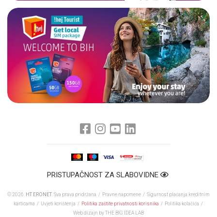
PRISTUPAČNOST ZA SLABOVIDNE
© 2026.
HT ERONET
. Sva prava pridržana /
Pravne napomene
/
Sigurnost plaćanja kreditnim
karticama
/
Uvjeti korištenja
/
Politika zaštite privatnosti korisnika
/
Politika kolačića
/
Web dizajn
by THE BIG IDEA LAB