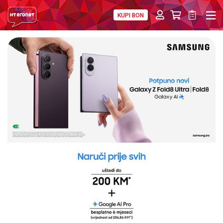
KUPI BON
PRIVATNI
POSLOVNI
DIGITALNA RJEŠENJA
HT ERONET
4XL
MOBILNA
!HEJ
INTERNET+TV
PRIJENOS BROJA
AKCIJE
MOJ PROFIL