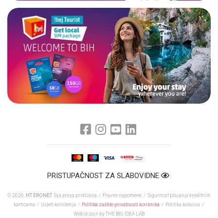
PRISTUPAČNOST ZA SLABOVIDNE
© 2026.
HT ERONET
. Sva prava pridržana /
Pravne napomene
/
Sigurnost plaćanja kreditnim
karticama
/
Uvjeti korištenja
/
Politika zaštite privatnosti korisnika
/
Politika kolačića
/
Web dizajn
by THE BIG IDEA LAB