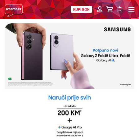
KUPI BON
PRIVATNI
POSLOVNI
DIGITALNA RJEŠENJA
HT ERONET
4XL
MOBILNA
!HEJ
INTERNET+TV
PRIJENOS BROJA
AKCIJE
MOJ PROFIL