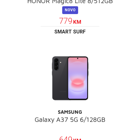
HONOR Magic8 Lite 8/512GB
NOVO
779
KM
SMART SURF
SAMSUNG
Galaxy A37 5G 6/128GB
POKLON
649