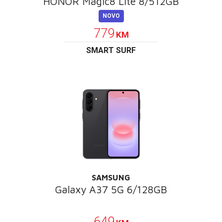
HONOR Magic8 Lite 8/512GB
NOVO
779
KM
SMART SURF
SAMSUNG
Galaxy A37 5G 6/128GB
POKLON
649