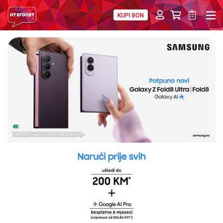
KUPI BON
PRIVATNI
POSLOVNI
DIGITALNA RJEŠENJA
HT ERONET
4XL
MOBILNA
!HEJ
INTERNET+TV
PRIJENOS BROJA
AKCIJE
MOJ PROFIL