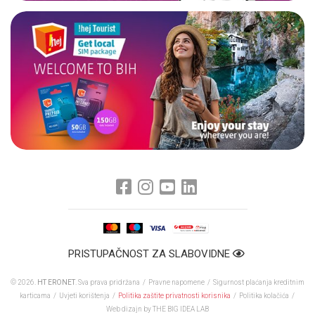
PRISTUPAČNOST ZA SLABOVIDNE
© 2026.
HT ERONET
. Sva prava pridržana /
Pravne napomene
/
Sigurnost plaćanja kreditnim
karticama
/
Uvjeti korištenja
/
Politika zaštite privatnosti korisnika
/
Politika kolačića
/
Web dizajn
by THE BIG IDEA LAB