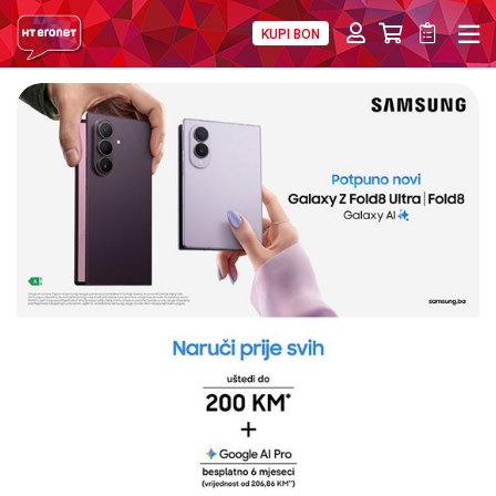
KUPI BON
PRIVATNI
POSLOVNI
DIGITALNA RJEŠENJA
HT ERONET
4XL
MOBILNA
!HEJ
INTERNET+TV
PRIJENOS BROJA
AKCIJE
MOJ PROFIL