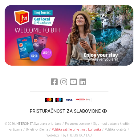
PRISTUPAČNOST ZA SLABOVIDNE
© 2026.
HT ERONET
. Sva prava pridržana /
Pravne napomene
/
Sigurnost plaćanja kreditnim
karticama
/
Uvjeti korištenja
/
Politika zaštite privatnosti korisnika
/
Politika kolačića
/
Web dizajn
by THE BIG IDEA LAB