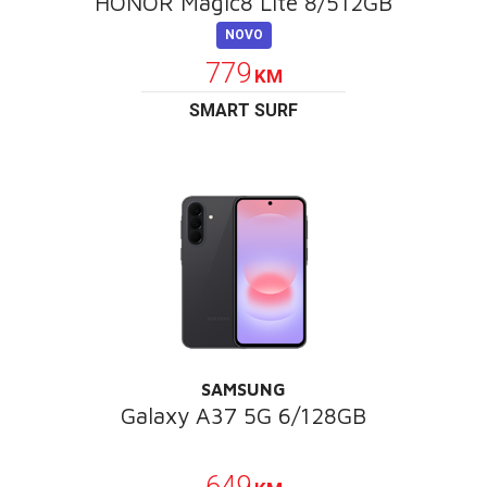
HONOR Magic8 Lite 8/512GB
NOVO
779
KM
SMART SURF
SAMSUNG
Galaxy A37 5G 6/128GB
POKLON
649