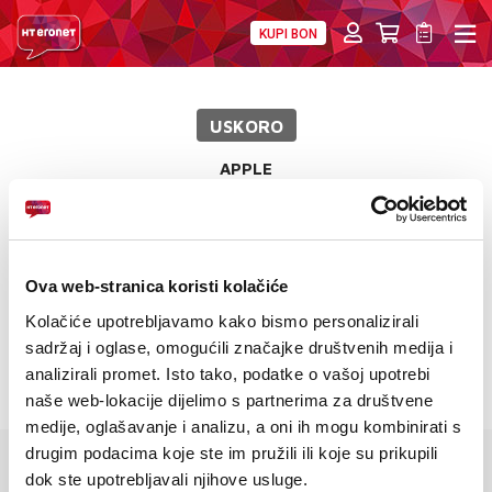
KUPI BON
PRIVATNI
POSLOVNI
DIGITALNA RJEŠENJA
HT ERONET
USKORO
MOBILNA
APPLE
FIKSNA
Watch series 11 46 mm GPS
INTERNET
Ova web-stranica koristi kolačiće
PRIJENOS PODATAKA
Kolačiće upotrebljavamo kako bismo personalizirali
Zaslon: Retina LTPO3 OLED;1.96''''; 496 x 416 pixels
AKCIJE
sadržaj i oglase, omogućili značajke društvenih medija i
OS: watchOS 26
analizirali promet. Isto tako, podatke o vašoj upotrebi
Baterija: do 24 sata normalnog korištenja
MOJ PROFIL
naše web-lokacije dijelimo s partnerima za društvene
medije, oglašavanje i analizu, a oni ih mogu kombinirati s
E-RAČUN
drugim podacima koje ste im pružili ili koje su prikupili
dok ste upotrebljavali njihove usluge.
KARAKTERISTIKE