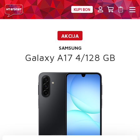
KUPI BON
PRIVATNI
POSLOVNI
DIGITALNA RJEŠENJA
HT ERONET
AKCIJA
MOBILNA
SAMSUNG
FIKSNA
Galaxy A17 4/128 GB
INTERNET
PRIJENOS PODATAKA
AKCIJE
MOJ PROFIL
E-RAČUN