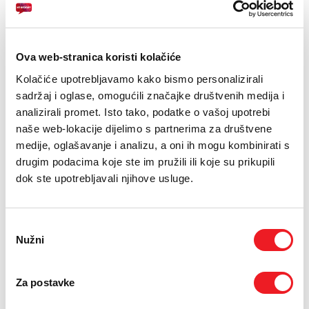
PODRŠKA
TELEFONSKI IMENIK
Zaslon: 6.7
Ova web-stranica koristi kolačiće
Kamera:50 MP+5mp+2MP, prednja:13 MP
Kolačiće upotrebljavamo kako bismo personalizirali
Baterija: 5000 mAh
sadržaj i oglase, omogućili značajke društvenih medija i
analizirali promet. Isto tako, podatke o vašoj upotrebi
naše web-lokacije dijelimo s partnerima za društvene
24
UREĐAJ NA
RATA
PRVA RATA
OSTALE RATE
medije, oglašavanje i analizu, a oni ih mogu kombinirati s
Samsung Galaxy A17
34,50
6,50
KM
KM
4/128 GB
drugim podacima koje ste im pružili ili koje su prikupili
[ NA RATE ILI ODJEDNOM ]
dok ste upotrebljavali njihove usluge.
TARIFA
JEDNOKRATNO
MJESEČNO
Poslovni Mix OPTIMAL
35,10
KM
[ PROMJENITE TARIFU ]
Odabir
Nužni
pristanka
POŠALJITE UPIT
/
Gdje mogu kupiti?
Imate pitanja?
Za postavke