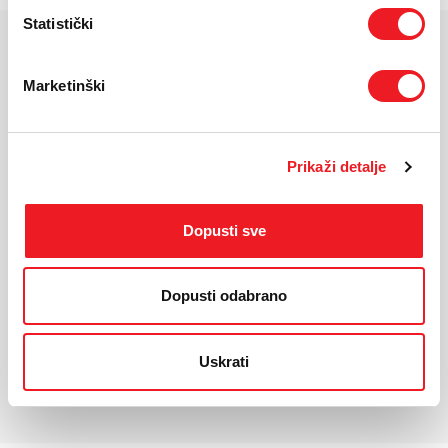
Statistički
KARAKTERISTIKE
Marketinški
Ekran:
Super AMOLED
Veličina ekrana:
6.7"
Rezolucija:
2340x1080
Prikaži detalje
Masa uređaja:
190g
Dimenzije:
164.4 x 77.9 x 7.5 mm
Dopusti sve
Operativni sustav:
Android 15
Procesor:
Exynos 1330
Kamera:
50MP + 5 MP + 2 MP
Dopusti odabrano
Prednja kamera:
13 MP
Baterija:
5000 mAh
Uskrati
*Za detaljnije karakteristike molimo vas posjetite službenu stranicu
proizvođača uređaja.