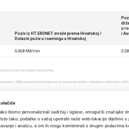
Poz
drža
u r
Poziv iz HT ERONET mreže prema Hrvatskoj /
i Au
Dolazni poziv u roamingu u Hrvatskoj
0,468 KM/min
0,5
m mjestu ili putem prodajnih predstavnika.
 se na pozive i SMS poruke prema brojevima sa posebnom tarifom i dodatnom vrijednošću (VAS
kolačiće
ko bismo personalizirali sadržaj i oglase, omogućili značajke d
. Isto tako, podatke o vašoj upotrebi naše web-lokacije dijelimo s
avanje i analizu, a oni ih mogu kombinirati s drugim podacima k