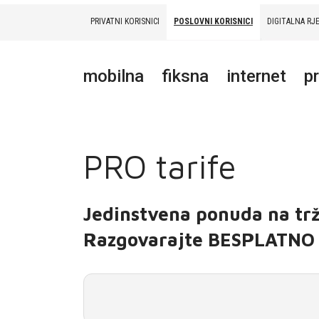
PRIVATNI KORISNICI
POSLOVNI KORISNICI
DIGITALNA RJ
PRIVATNI
POSLOVNI
DIGITALNA RJEŠENJA
HT ERONET
mobilna
fiksna
internet
p
MOBILNA
FIKSNA
PRO tarife
INTERNET
PRIJENOS PODATAKA
Jedinstvena ponuda na trž
AKCIJE
Razgovarajte BESPLATNO 
MOJ PROFIL
E-RAČUN