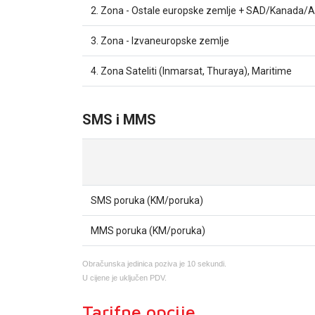
2. Zona - Ostale europske zemlje + SAD/Kanada/Au
3. Zona - Izvaneuropske zemlje
4. Zona Sateliti (Inmarsat, Thuraya), Maritime
SMS i MMS
SMS poruka (KM/poruka)
MMS poruka (KM/poruka)
Obračunska jedinica poziva je 10 sekundi.
U cijene je uključen PDV.
Tarifne opcije