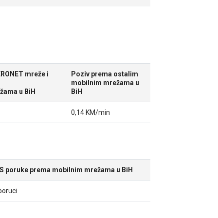
ERONET mreže i
Poziv prema ostalim
mobilnim mrežama u
ežama u BiH
BiH
0,14 KM/min
S poruke prema mobilnim mrežama u BiH
poruci