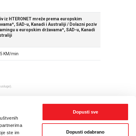
iv iz HTERONET mreže prema europskim
vama*, SAD-u, Kanadi i Australiji / Dolazni poziv
oamingu u europskim državama*, SAD-u, Kanadi
straliji
85 KM/min
 usluge).
Dopusti sve
ruštvenih
 partnerima
Dopusti odabrano
oje ste im