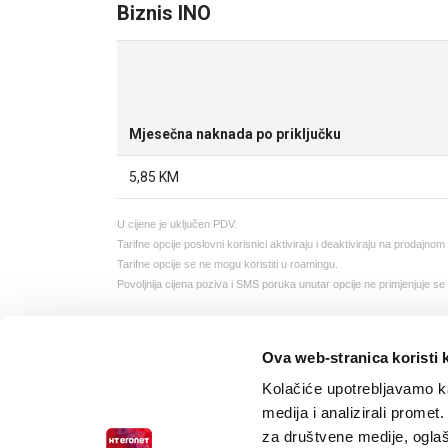
Biznis INO
Mjesečna naknada po priključku
5,85 KM
U cijene je uključen PDV.
Tarifne opcije poslovni korisnici aktiviraju i deaktiviraju na prodajno
Tarifne opcije se ne mogu koristiti u roamingu.
Povoljnija cijena poziva i SMS poruka unutar opcije ne primjenjuje
Ova web-stranica koristi 
Kolačiće upotrebljavamo ka
medija i analizirali promet
za društvene medije, oglaš