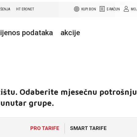
EŠENJA
HT ERONET
KUPI BON
E-RAČUN
MOJ
rijenos podataka
akcije
ištu. Odaberite mjesečnu potrošnj
unutar grupe.
PRO TARIFE
SMART TARIFE