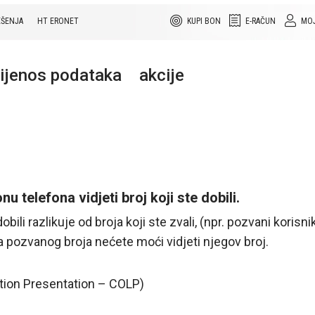
EŠENJA
HT ERONET
KUPI BON
E-RAČUN
MOJ
rijenos podataka
akcije
telefona vidjeti broj koji ste dobili.
obili razlikuje od broja koji ste zvali, (npr. pozvani koris
a pozvanog broja nećete moći vidjeti njegov broj.
ation Presentation – COLP)