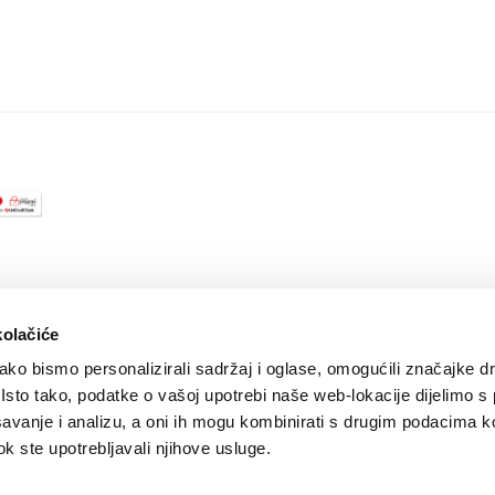
igurnost plaćanja kreditnim karticama
/
Uvjeti korištenja
/
Politika zaštite privatnosti k
kolačiće
ko bismo personalizirali sadržaj i oglase, omogućili značajke d
. Isto tako, podatke o vašoj upotrebi naše web-lokacije dijelimo s
avanje i analizu, a oni ih mogu kombinirati s drugim podacima k
 dok ste upotrebljavali njihove usluge.