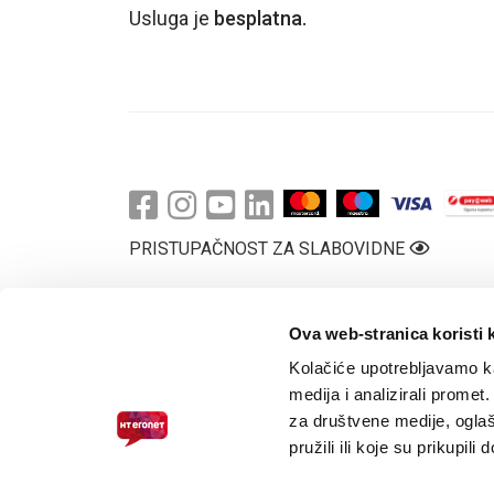
PODRŠKA
Usluga je
besplatna.
TELEFONSKI IMENIK
PRISTUPAČNOST ZA SLABOVIDNE
© 2026.
HT ERONET
. Sva prava pridržana /
Pravne napomene
/
S
Ova web-stranica koristi 
Kolačiće upotrebljavamo ka
medija i analizirali promet
za društvene medije, oglaš
pružili ili koje su prikupili