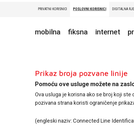
PRIVATNI KORISNICI
POSLOVNI KORISNICI
DIGITALNA RJ
PRIVATNI
POSLOVNI
DIGITALNA RJEŠENJA
HT ERONET
mobilna
fiksna
internet
p
MOBILNA
FIKSNA
INTERNET
Prikaz broja pozvane linije
PRIJENOS PODATAKA
Pomoću ove usluge možete na zaslonu 
AKCIJE
Ova usluga je korisna ako se broj koji ste d
pozivana strana koristi ograničenje prikaz
MOJ PROFIL
(engleski naziv: Connected Line Identific
E-RAČUN