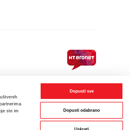
orisnika
/
Politika kolačića
/
Web dizajn
by THE BIG IDEA LAB
Dopusti sve
ruštvenih
 partnerima
Dopusti odabrano
oje ste im
Uskrati