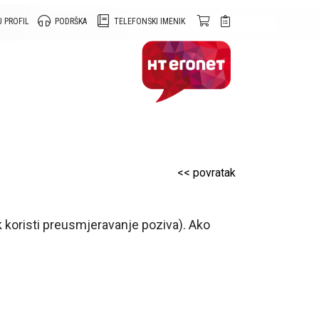
 PROFIL
PODRŠKA
TELEFONSKI IMENIK
<< povratak
nik koristi preusmjeravanje poziva). Ako