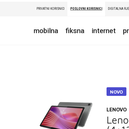
PRIVATNI KORISNICI
POSLOVNI KORISNICI
DIGITALNA RJ
PRIVATNI
POSLOVNI
DIGITALNA RJEŠENJA
HT ERONET
mobilna
fiksna
internet
p
MOBILNA
FIKSNA
INTERNET
PRIJENOS PODATAKA
AKCIJE
NOVO
MOJ PROFIL
LENOVO
Leno
E-RAČUN