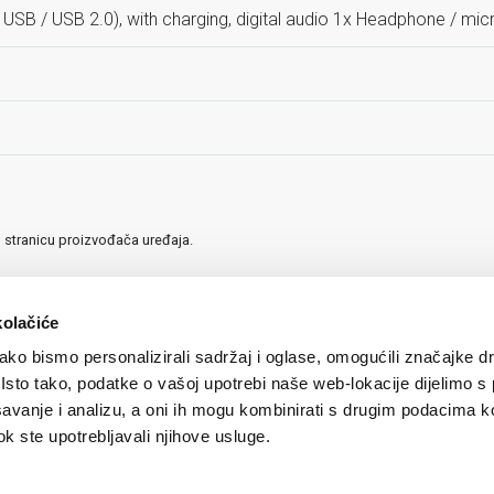
USB / USB 2.0), with charging, digital audio 1x Headphone / m
u stranicu proizvođača uređaja.
kolačiće
ko bismo personalizirali sadržaj i oglase, omogućili značajke d
. Isto tako, podatke o vašoj upotrebi naše web-lokacije dijelimo s
avanje i analizu, a oni ih mogu kombinirati s drugim podacima k
 dok ste upotrebljavali njihove usluge.