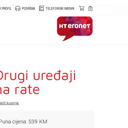
 PROFIL
PODRŠKA
TELEFONSKI IMENIK
Drugi uređaji
na rate
jeti kupnje
Puna cijena: 539 KM