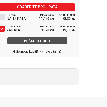
ODABERITE BROJ RATA
UREĐAJ
PRVA RATA
OSTALE RATE
NA 12 RATA
117,70
38,30
KM
KM
UREĐAJ NA
PRVA RATA
OSTALE RATE
24 RATA
99,70
19,10
KM
KM
POŠALJITE UPIT
/
Gdje mogu kupiti?
Imate pitanja?