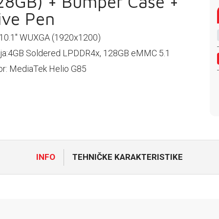
28GB) + Bumper Case +
ive Pen
 10.1" WUXGA (1920x1200)
ja:4GB Soldered LPDDR4x, 128GB eMMC 5.1
r: MediaTek Helio G85
INFO
TEHNIČKE KARAKTERISTIKE