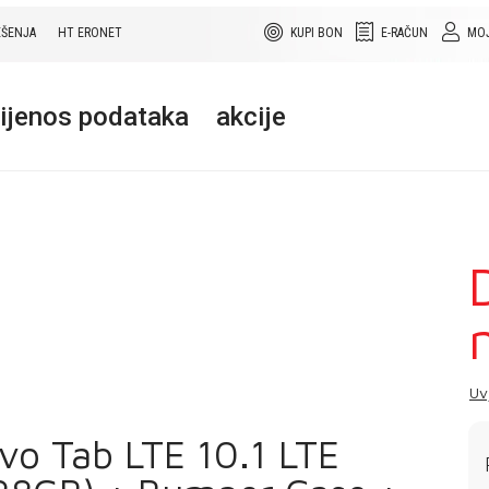
EŠENJA
HT ERONET
KUPI BON
E-RAČUN
MOJ
rijenos podataka
akcije
Uv
vo Tab LTE 10.1 LTE