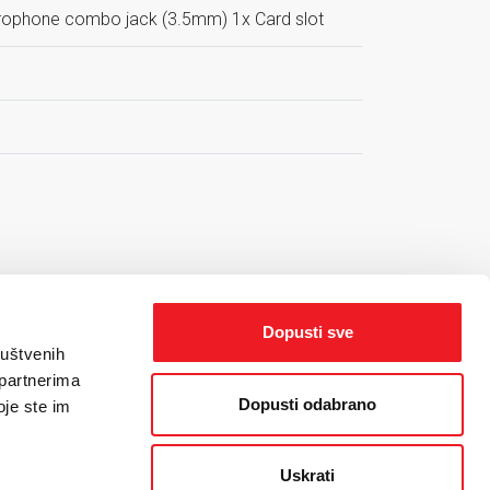
icrophone combo jack (3.5mm) 1x Card slot
Dopusti sve
ruštvenih
 partnerima
Dopusti odabrano
oje ste im
Uskrati