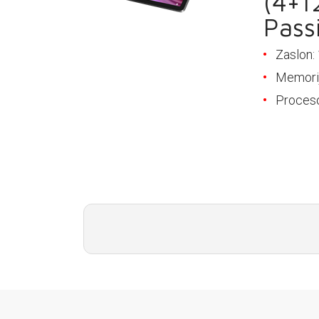
(4+1
PODRŠKA
Pass
TELEFONSKI IMENIK
Zaslon:
Memori
Proceso