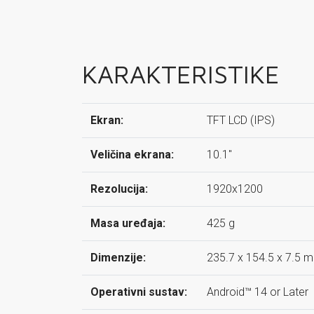
KARAKTERISTIKE
Ekran:
TFT LCD (IPS)
Veličina ekrana:
10.1"
Rezolucija:
1920x1200
Masa uređaja:
425 g
Dimenzije:
235.7 x 154.5 x 7.5 
Operativni sustav:
Android™ 14 or Later