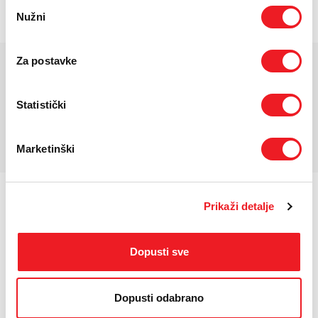
Odabir
PODRŠKA
Baterija : Giant EnergyPak 750Wh,
Nužni
pristanka
TELEFONSKI IMENIK
Za postavke
KARAKTERISTIKE
Statistički
*Za detaljnije karakteristike molimo vas posjetite službenu stranicu
proizvođača uređaja.
Marketinški
Prikaži detalje
Dopusti sve
PRISTUPAČNOST ZA SLABOVIDNE
Dopusti odabrano
© 2026.
HT ERONET
. Sva prava pridržana /
Pravne napomene
/
Sigurnost plaćanja kreditnim