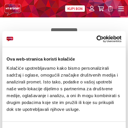
KUPI BON
PRIVATNI
POSLOVNI
DIGITALNA RJEŠENJA
HT ERONET
USKORO
MOBILNA
GIANT
FIKSNA
Giant Trance X E+ 3
Ova web-stranica koristi kolačiće
INTERNET
Kolačiće upotrebljavamo kako bismo personalizirali
sadržaj i oglase, omogućili značajke društvenih medija i
PRIJENOS PODATAKA
analizirali promet. Isto tako, podatke o vašoj upotrebi
naše web-lokacije dijelimo s partnerima za društvene
AKCIJE
medije, oglašavanje i analizu, a oni ih mogu kombinirati s
drugim podacima koje ste im pružili ili koje su prikupili
MOJ PROFIL
dok ste upotrebljavali njihove usluge.
Motor: Giant SyncDrive Pro2 85Nm, PedalPlus 6-Sensor
E-RAČUN
technology
Okvir: ALUXX SL-grade Aluminium