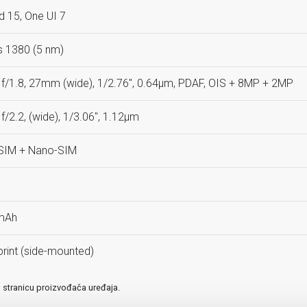
d 15, One UI 7
 1380 (5 nm)
 f/1.8, 27mm (wide), 1/2.76", 0.64µm, PDAF, OIS + 8MP + 2MP
 f/2.2, (wide), 1/3.06", 1.12µm
SIM + Nano-SIM
mAh
print (side-mounted)
u stranicu proizvođača uređaja.