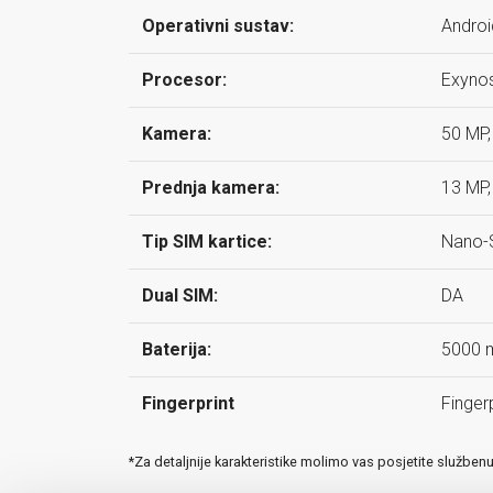
Operativni sustav:
Androi
Procesor:
Exynos
Kamera:
50 MP,
Prednja kamera:
13 MP,
Tip SIM kartice:
Nano-
Dual SIM:
DA
Baterija:
5000 
Fingerprint
Finger
*Za detaljnije karakteristike molimo vas posjetite služben