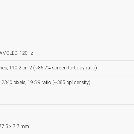
 AMOLED, 120Hz
ches, 110.2 cm2 (~86.7% screen-to-body ratio)
 2340 pixels, 19.5:9 ratio (~385 ppi density)
77.5 x 7.7 mm