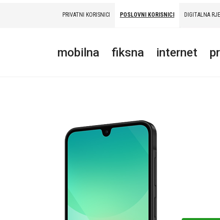
PRIVATNI KORISNICI
POSLOVNI KORISNICI
DIGITALNA RJ
PRIVATNI
POSLOVNI
DIGITALNA RJEŠENJA
HT ERONET
mobilna
fiksna
internet
p
MOBILNA
FIKSNA
INTERNET
PRIJENOS PODATAKA
AKCIJE
MOJ PROFIL
E-RAČUN