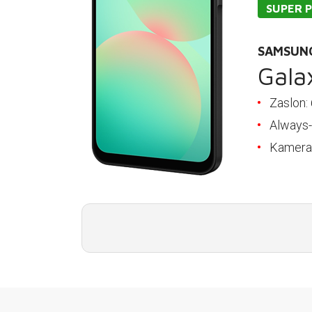
PODRŠKA
SUPER 
TELEFONSKI IMENIK
SAMSUN
Gala
Zaslon:
Always-
Kamera