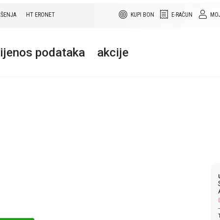
EŠENJA
HT ERONET
KUPI BON
E-RAČUN
MOJ
rijenos podataka
akcije