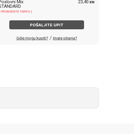
Poslovni Mix
23,40
KM
STANDARD
[ PROMJENITE TARIFU ]
POŠALJITE UPIT
/
Gdje mogu kupiti?
Imate pitanja?