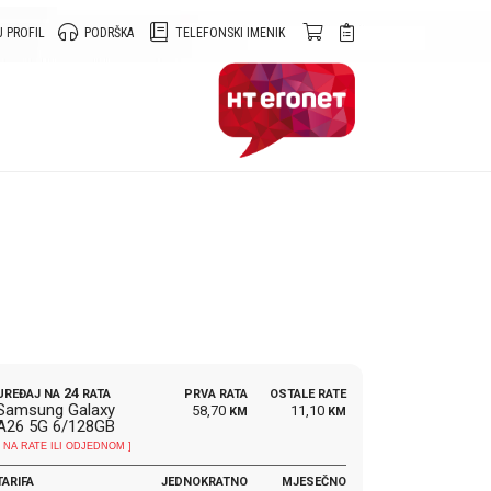
 PROFIL
PODRŠKA
TELEFONSKI IMENIK
24
UREĐAJ NA
RATA
PRVA RATA
OSTALE RATE
Samsung Galaxy
58,70
11,10
KM
KM
A26 5G 6/128GB
[ NA RATE ILI ODJEDNOM ]
TARIFA
JEDNOKRATNO
MJESEČNO