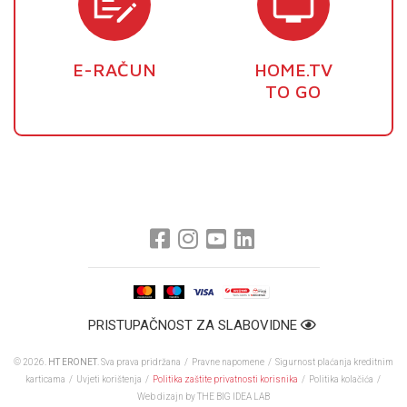
E-RAČUN
HOME.TV
TO GO
PRISTUPAČNOST ZA SLABOVIDNE
© 2026.
HT ERONET
. Sva prava pridržana /
Pravne napomene
/
Sigurnost plaćanja kreditnim
karticama
/
Uvjeti korištenja
/
Politika zaštite privatnosti korisnika
/
Politika kolačića
/
Web dizajn
by THE BIG IDEA LAB