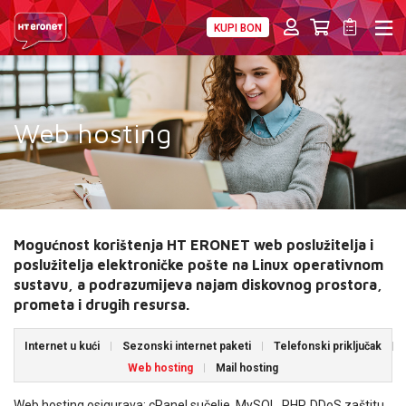
KUPI BON
PRIVATNI
POSLOVNI
DIGITALNA RJEŠENJA
HT ERONET
4XL
Web hosting
MOBILNA
!HEJ
INTERNET+TV
Mogućnost korištenja HT ERONET web poslužitelja i
poslužitelja elektroničke pošte na Linux operativnom
PRIJENOS BROJA
sustavu, a podrazumijeva najam diskovnog prostora,
prometa i drugih resursa.
AKCIJE
Internet u kući
Sezonski internet paketi
Telefonski priključak
MOJ PROFIL
Web hosting
Mail hosting
Web hosting osigurava: cPanel sučelje, MySQL, PHP, DDoS zaštitu,