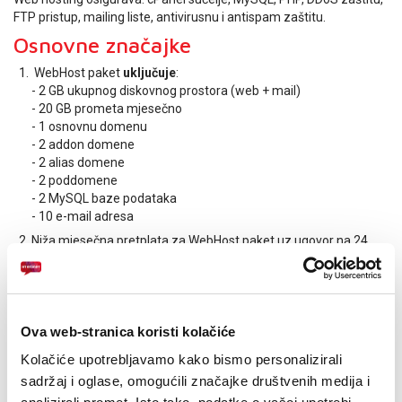
E-RAČUN
FTP pristup, mailing liste, antivirusnu i antispam zaštitu.
Osnovne značajke
PODRŠKA
WebHost paket
uključuje
:
TELEFONSKI IMENIK
- 2 GB ukupnog diskovnog prostora (web + mail)
- 20 GB prometa mjesečno
- 1 osnovnu domenu
- 2 addon domene
- 2 alias domene
- 2 poddomene
- 2 MySQL baze podataka
- 10 e-mail adresa
Niža mjesečna pretplata za WebHost paket uz ugovor na 24
mjeseca.
WebHost paket se može proširiti dodatnim diskovnim
prostorom, mjesečnim prometom, domenama, MySQL
bazama podataka i e-mail adresama.
Ova web-stranica koristi kolačiće
Cjenik
Kolačiće upotrebljavamo kako bismo personalizirali
Mjesečna naknada za WebHost paket
sadržaj i oglase, omogućili značajke društvenih medija i