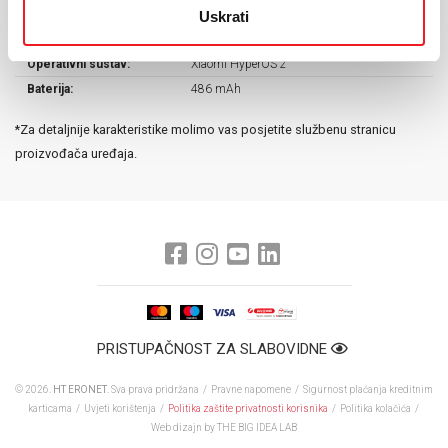
Masa uređaja:
44,5 g
Uskrati
Dimenzije:
47,3 mm x 47,3 mm x 12,0 mm
Operativni sustav:
Xiaomi HyperOS 2
Baterija:
486 mAh
*Za detaljnije karakteristike molimo vas posjetite službenu stranicu
proizvođača uređaja.
PRISTUPAČNOST ZA SLABOVIDNE
© 2026.
HT ERONET
. Sva prava pridržana /
Pravne napomene
/
Sigurnost plaćanja kreditnim
karticama
/
Uvjeti korištenja
/
Politika zaštite privatnosti korisnika
/
Politika kolačića
/
Web dizajn
by THE BIG IDEA LAB