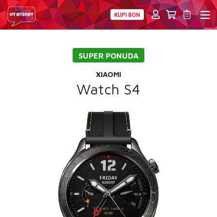
KUPI BON
PRIVATNI
POSLOVNI
DIGITALNA RJEŠENJA
HT ERONET
SUPER PONUDA
4XL
XIAOMI
MOBILNA
Watch S4
!HEJ
INTERNET+TV
PRIJENOS BROJA
AKCIJE
MOJ PROFIL