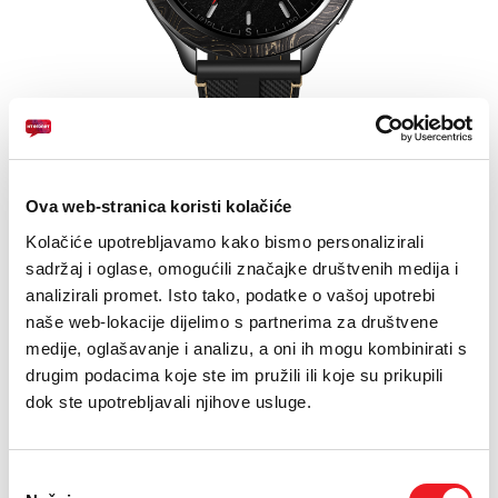
E-RAČUN
PODRŠKA
TELEFONSKI IMENIK
Zaslon: 1,43-inčni AMOLED
Baterija: 486 mAh
Ova web-stranica koristi kolačiće
Xiaomi HyperOS 2
Kolačiće upotrebljavamo kako bismo personalizirali
sadržaj i oglase, omogućili značajke društvenih medija i
analizirali promet. Isto tako, podatke o vašoj upotrebi
Drugi uređaji na
naše web-lokacije dijelimo s partnerima za društvene
medije, oglašavanje i analizu, a oni ih mogu kombinirati s
rate
drugim podacima koje ste im pružili ili koje su prikupili
dok ste upotrebljavali njihove usluge.
Uvjeti kupnje
Odabir
Puna cijena: 319 KM