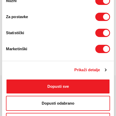
Nužni
pristanka
ODABERITE BROJ RATA
Za postavke
UREĐAJ
PRVA RATA
OSTALE RATE
NA 12 RATA
69,30
22,70
KM
KM
Statistički
UREĐAJ NA
PRVA RATA
OSTALE RATE
24 RATA
59,10
11,30
KM
KM
Marketinški
POŠALJITE UPIT
/
Gdje mogu kupiti?
Imate pitanja?
Prikaži detalje
Dopusti sve
KARAKTERISTIKE
Ekran:
AMOLED zaslon
Dopusti odabrano
Veličina ekrana:
1,43-inčni
Rezolucija:
466 x 466 p