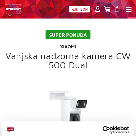
KUPI BON
PRIVATNI
POSLOVNI
DIGITALNA RJEŠENJA
HT ERONET
SUPER PONUDA
4XL
XIAOMI
MOBILNA
Vanjska nadzorna kamera CW
500 Dual
!HEJ
INTERNET+TV
PRIJENOS BROJA
AKCIJE
MOJ PROFIL