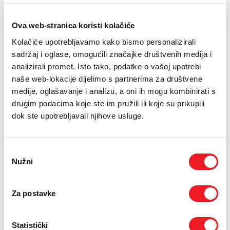
E-RAČUN
Ova web-stranica koristi kolačiće
PODRŠKA
Rezolucija: 2560 x 1440
Kolačiće upotrebljavamo kako bismo personalizirali
Vodootpornost IP66
TELEFONSKI IMENIK
sadržaj i oglase, omogućili značajke društvenih medija i
Povezivanje Wi-Fi 2.4 GHz
analizirali promet. Isto tako, podatke o vašoj upotrebi
naše web-lokacije dijelimo s partnerima za društvene
Drugi uređaji na
medije, oglašavanje i analizu, a oni ih mogu kombinirati s
drugim podacima koje ste im pružili ili koje su prikupili
rate
dok ste upotrebljavali njihove usluge.
Uvjeti kupnje
Odabir
Nužni
pristanka
Puna cijena: 159 KM
Za postavke
ODABERITE BROJ RATA
UREĐAJ
PRVA RATA
OSTALE RATE
Statistički
NA 12 RATA
34,70
11,30