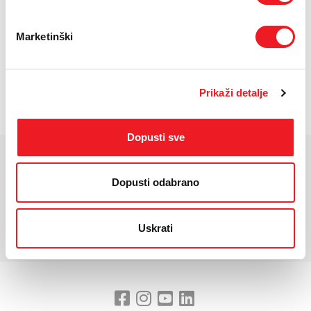
KM
KM
UREĐAJ NA
PRVA RATA
OSTALE RATE
24 RATA
30,20
5,60
KM
KM
Marketinški
POŠALJITE UPIT
Prikaži detalje
/
Gdje mogu kupiti?
Imate pitanja?
Dopusti sve
KARAKTERISTIKE
Dopusti odabrano
*Za detaljnije karakteristike molimo vas posjetite službenu stranicu
Uskrati
proizvođača uređaja.