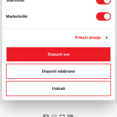
Statistički
UREĐAJ
PRVA RATA
OSTALE RATE
NA 12 RATA
325,30
106,70
KM
KM
UREĐAJ NA
PRVA RATA
OSTALE RATE
Marketinški
24 RATA
273,10
53,30
KM
KM
POŠALJITE UPIT
Prikaži detalje
/
Gdje mogu kupiti?
Imate pitanja?
Dopusti sve
KARAKTERISTIKE
Dopusti odabrano
*Za detaljnije karakteristike molimo vas posjetite službenu stranicu
Uskrati
proizvođača uređaja.