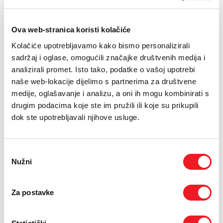
E-RAČUN
PODRŠKA
Ova web-stranica koristi kolačiće
Uključuje novi nastavak AirSmooth2x™
Bolje kovrčanje, brže sušenje, ravnije frizure
Kolačiće upotrebljavamo kako bismo personalizirali
TELEFONSKI IMENIK
sadržaj i oglase, omogućili značajke društvenih medija i
Brže sušenje, savršene kovrče i glatke frizure uz Dyson
Hyperdymium™ 2 motor i pametne nastavke.
analizirali promet. Isto tako, podatke o vašoj upotrebi
naše web-lokacije dijelimo s partnerima za društvene
medije, oglašavanje i analizu, a oni ih mogu kombinirati s
Drugi uređaji na
drugim podacima koje ste im pružili ili koje su prikupili
dok ste upotrebljavali njihove usluge.
rate
Odabir
Uvjeti kupnje
Nužni
pristanka
Puna cijena: 1499 KM
Za postavke
ODABERITE BROJ RATA