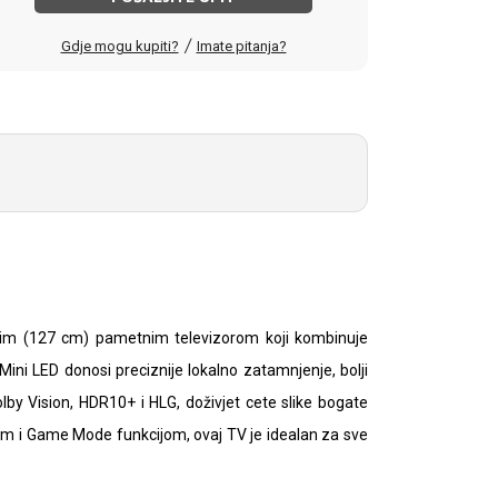
/
Gdje mogu kupiti?
Imate pitanja?
im (127 cm) pametnim televizorom koji kombinuje
ni LED donosi preciznije lokalno zatamnjenje, bolji
lby Vision, HDR10+ i HLG, doživjet cete slike bogate
om i Game Mode funkcijom, ovaj TV je idealan za sve