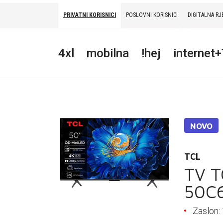
PRIVATNI KORISNICI
POSLOVNI KORISNICI
DIGITALNA RJ
PRIVATNI
POSLOVNI
DIGITALNA RJEŠENJA
HT ERONET
4xl
mobilna
!hej
internet
4XL
MOBILNA
!HEJ
NOVO
INTERNET+TV
PRIJENOS BROJA
TCL
TV T
AKCIJE
50C
MOJ PROFIL
Zaslon: