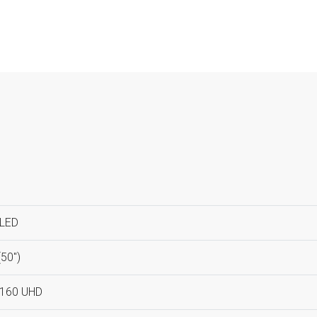
iLED
50'')
2160 UHD