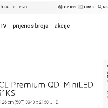
EŠENJA
HT ERONET
KUPI BON
E-RAČUN
MOJ
+TV
prijenos broja
akcije
CL Premium QD-MiniLED
61KS
 126 cm (50'''') 3840 x 2160 UHD