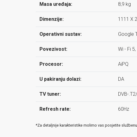
Masa uređaja:
8,9 kg
Dimenzije:
1111 X 
Operativni sustav:
Google 
Povezivost:
Wi - Fi 
Procesor:
AiPQ
U pakiranju dolazi:
DA
TV tuner:
DVB-.T2
Refresh rate:
60Hz
*Za detaljnije karakteristike molimo vas posjetite služben