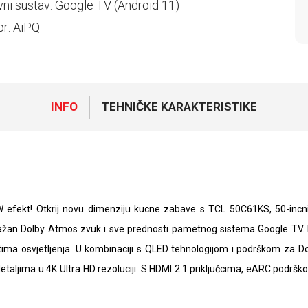
vni sustav: Google TV (Android 11)
r: AiPQ
INFO
TEHNIČKE KARAKTERISTIKE
efekt! Otkrij novu dimenziju kucne zabave s TCL 50C61KS, 50-incn
ažan Dolby Atmos zvuk i sve prednosti pametnog sistema Google TV. Mi
jetima osvjetljenja. U kombinaciji s QLED tehnologijom i podrškom za Do
taljima u 4K Ultra HD rezoluciji. S HDMI 2.1 priključcima, eARC podršk