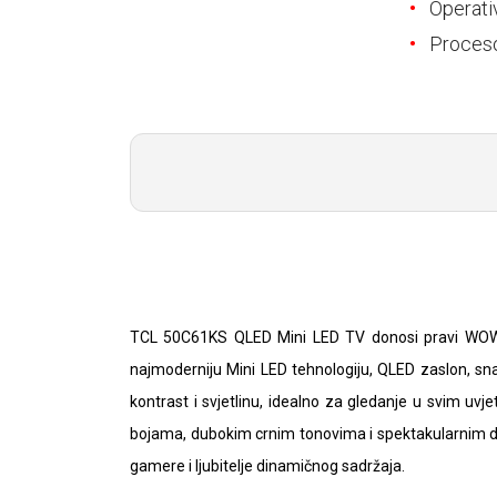
E-RAČUN
Operati
Proceso
PODRŠKA
TELEFONSKI IMENIK
TCL 50C61KS QLED Mini LED TV donosi pravi WOW 
najmoderniju Mini LED tehnologiju, QLED zaslon, sn
kontrast i svjetlinu, idealno za gledanje u svim uv
bojama, dubokim crnim tonovima i spektakularnim de
gamere i ljubitelje dinamičnog sadržaja.