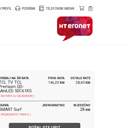
 PROFIL
PODRŠKA
TELEFONSKI IMENIK
24
UREĐAJ NA
RATA
PRVA RATA
OSTALE RATE
TCL TV TCL
146,20
28,60
KM
KM
Premium QD-
MiniLED 50C61KS
[ NA RATE ILI ODJEDNOM ]
TARIFA
JEDNOKRATNO
MJESEČNO
SMART Surf
28
KM
[ PROMJENITE TARIFU ]
POŠALJITE UPIT