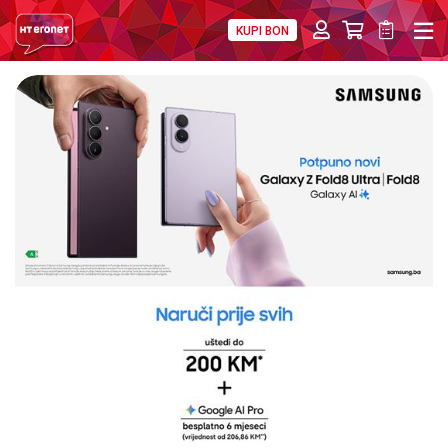
KUPI BON
PRIVATNI
POSLOVNI
DIGITALNA RJEŠENJA
HT ERONET
4XL
MOBILNA
!HEJ
INTERNET+TV
PRIJENOS BROJA
AKCIJE
MOJ PROFIL