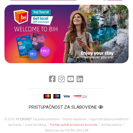
PRISTUPAČNOST ZA SLABOVIDNE
© 2026.
HT ERONET
. Sva prava pridržana /
Pravne napomene
/
Sigurnost plaćanja kreditnim
karticama
/
Uvjeti korištenja
/
Politika zaštite privatnosti korisnika
/
Politika kolačića
/
Web dizajn
by THE BIG IDEA LAB