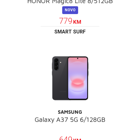
HONOR Magic8 Lite 8/512GB
NOVO
779
KM
SMART SURF
SAMSUNG
Galaxy A37 5G 6/128GB
POKLON
649