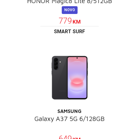
HONOR Magic8 Lite 8/512GB
NOVO
779
KM
SMART SURF
SAMSUNG
Galaxy A37 5G 6/128GB
POKLON
649