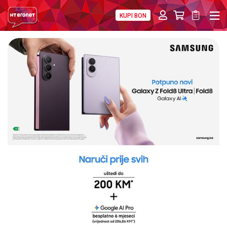
KUPI BON
PRIVATNI
POSLOVNI
DIGITALNA RJEŠENJA
HT ERONET
4XL
MOBILNA
!HEJ
INTERNET+TV
PRIJENOS BROJA
AKCIJE
MOJ PROFIL