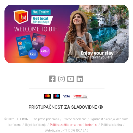
PRISTUPAČNOST ZA SLABOVIDNE
© 2026.
HT ERONET
. Sva prava pridržana /
Pravne napomene
/
Sigurnost plaćanja kreditnim
karticama
/
Uvjeti korištenja
/
Politika zaštite privatnosti korisnika
/
Politika kolačića
/
Web dizajn
by THE BIG IDEA LAB