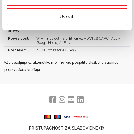
Ekran:
4K Ultra HD
Veličina
65"
ekrana:
Uskrati
Rezolucija:
3.840 x 2.160
Operativni
webOS25
sustav:
Povezivost:
Wi-Fi, Bluetooth 5.0, Ethernet, HDMI x3 (eARC I ALLM),
Google Home, AirPlay
Procesor:
α8 AI Processor 4K Gen8
*Za detaljnije karakteristike molimo vas posjetite službenu stranicu
proizvođača uređaja.
PRISTUPAČNOST ZA SLABOVIDNE