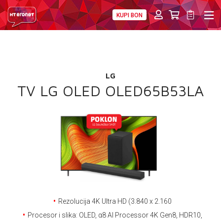
KUPI BON
PRIVATNI
POSLOVNI
DIGITALNA RJEŠENJA
HT ERONET
POKLON
4XL
LG
MOBILNA
TV LG OLED OLED65B53LA
!HEJ
INTERNET+TV
PRIJENOS BROJA
AKCIJE
MOJ PROFIL
Rezolucija 4K Ultra HD (3.840 x 2.160
Procesor i slika: OLED, α8 AI Processor 4K Gen8, HDR10,