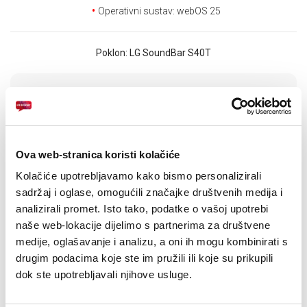
E-RAČUN
Operativni sustav: webOS 25
PODRŠKA
Poklon: LG SoundBar S40T
TELEFONSKI IMENIK
24
UREĐAJ NA
RATA
PRVA RATA
OSTALE RATE
LG TV LG OLED
451,60
88,80
KM
KM
OLED65B53LA
[ NA RATE ILI ODJEDNOM ]
Ova web-stranica koristi kolačiće
TARIFA
JEDNOKRATNO
MJESEČNO
SMART Gold
48
KM
Kolačiće upotrebljavamo kako bismo personalizirali
[ PROMJENITE TARIFU ]
sadržaj i oglase, omogućili značajke društvenih medija i
POŠALJITE UPIT
analizirali promet. Isto tako, podatke o vašoj upotrebi
naše web-lokacije dijelimo s partnerima za društvene
/
Gdje mogu kupiti?
Imate pitanja?
medije, oglašavanje i analizu, a oni ih mogu kombinirati s
drugim podacima koje ste im pružili ili koje su prikupili
dok ste upotrebljavali njihove usluge.