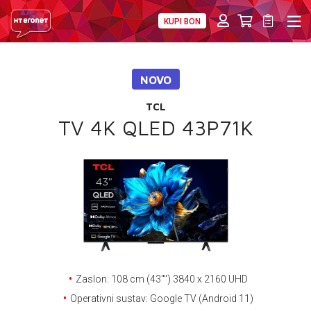
KUPI BON
PRIVATNI
POSLOVNI
DIGITALNA RJEŠENJA
HT ERONET
NOVO
4XL
TCL
MOBILNA
TV 4K QLED 43P71K
!HEJ
INTERNET+TV
PRIJENOS BROJA
AKCIJE
Zaslon: 108 cm (43'''') 3840 x 2160 UHD
MOJ PROFIL
Operativni sustav: Google TV (Android 11)