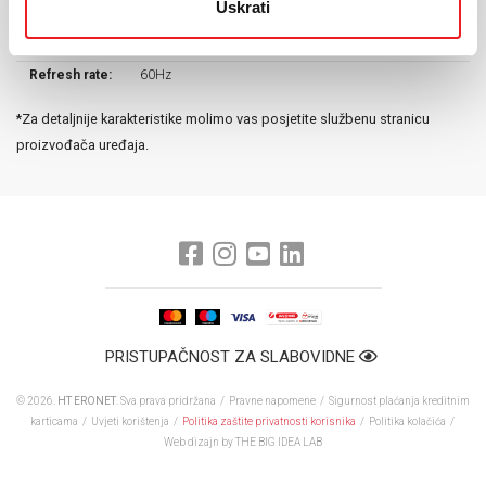
Uskrati
USB3.0X1 + USB 2.0X1
U pakiranju
DA
dolazi:
Refresh rate:
60Hz
*Za detaljnije karakteristike molimo vas posjetite službenu stranicu
proizvođača uređaja.
PRISTUPAČNOST ZA SLABOVIDNE
© 2026.
HT ERONET
. Sva prava pridržana /
Pravne napomene
/
Sigurnost plaćanja kreditnim
karticama
/
Uvjeti korištenja
/
Politika zaštite privatnosti korisnika
/
Politika kolačića
/
Web dizajn
by THE BIG IDEA LAB