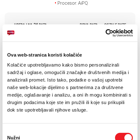
E-RAČUN
Procesor: AiPQ
PODRŠKA
24
UREĐAJ NA
RATA
PRVA RATA
OSTALE RATE
TCL TV 4K QLED
104,80
20,40
KM
KM
TELEFONSKI IMENIK
43P71K
[ NA RATE ILI ODJEDNOM ]
TARIFA
JEDNOKRATNO
MJESEČNO
SMART Surf
28
Ova web-stranica koristi kolačiće
KM
[ PROMJENITE TARIFU ]
Kolačiće upotrebljavamo kako bismo personalizirali
sadržaj i oglase, omogućili značajke društvenih medija i
POŠALJITE UPIT
analizirali promet. Isto tako, podatke o vašoj upotrebi
/
naše web-lokacije dijelimo s partnerima za društvene
Gdje mogu kupiti?
Imate pitanja?
medije, oglašavanje i analizu, a oni ih mogu kombinirati s
drugim podacima koje ste im pružili ili koje su prikupili
dok ste upotrebljavali njihove usluge.
Ako tražite TV koji nudi iznimnu sliku, kvalitetan zvuk, sjajne
značajke igranja i potpunu povezanost s vašim digitalnim
Odabir
sadržajem, onda je TCL 43P71K pravi izbor za vas. Ovo je TV koji
Nužni
pristanka