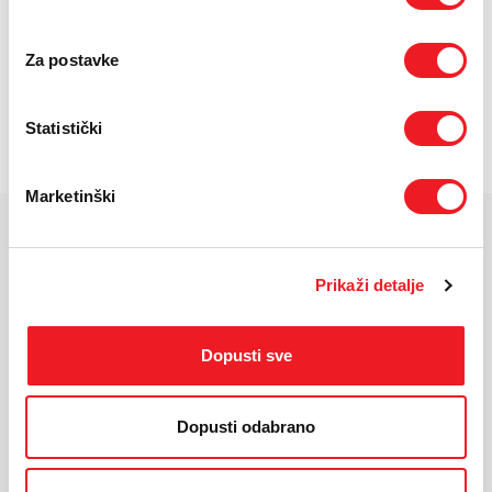
svojim performansama i pristupacnom cijenom nudi više nego što
biste očekivali, osiguravajući nezaboravne trenutke uz gledanje i
igranje. Estetski, TCL 43P71K impresionira svojim minimalistickim
Za postavke
dizajnom, tankim rubovima i elegantnim postoljem, koji se
prekrasno uklapa u svaki prostor. Njegova velicina od 108 cm čini
ga idealnim izborom za dnevne sobe, spavaće sobe ili radne
Statistički
prostore gdje želite spojiti stil, funkcionalnost i vrhunsku
tehnologiju.
Marketinški
KARAKTERISTIKE
Prikaži detalje
Ekran:
QLED
Veličina
108 cm (43'')
ekrana:
Dopusti sve
Rezolucija:
3840 x 2160 UHD
Masa
5.5 kg
uređaja:
Dopusti odabrano
Operativni
Google TV (Android 11)
sustav:
Povezivost:
Wi-Fi2(2.4G+5G), Bluetooth 5.2, HDMI 2.1X3,