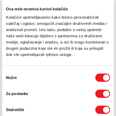
E-RAČUN
Kapacitet: 12l
Ova web-stranica koristi kolačiće
PODRŠKA
Snaga: 2800W
Kolačiće upotrebljavamo kako bismo personalizirali
Dimenzija: 520 x 335 x 457mm
sadržaj i oglase, omogućili značajke društvenih medija i
TELEFONSKI IMENIK
analizirali promet. Isto tako, podatke o vašoj upotrebi
naše web-lokacije dijelimo s partnerima za društvene
Drugi uređaji na
medije, oglašavanje i analizu, a oni ih mogu kombinirati s
drugim podacima koje ste im pružili ili koje su prikupili
rate
dok ste upotrebljavali njihove usluge.
Uvjeti kupnje
Odabir
Nužni
pristanka
Puna cijena: 339 KM
Za postavke
ODABERITE BROJ RATA
UREĐAJ
PRVA RATA
OSTALE RATE
NA 12 RATA
73,90
24,10
KM
KM
Statistički