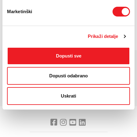
UREĐAJ NA
PRVA RATA
OSTALE RATE
24 RATA
63
12
KM
KM
Marketinški
POŠALJITE UPIT
/
Gdje mogu kupiti?
Imate pitanja?
Prikaži detalje
Dopusti sve
KARAKTERISTIKE
Dopusti odabrano
*Za detaljnije karakteristike molimo vas posjetite službenu stranicu
proizvođača uređaja.
Uskrati