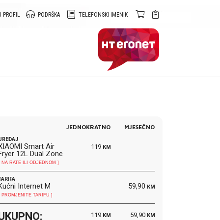
 PROFIL
PODRŠKA
TELEFONSKI IMENIK
JEDNOKRATNO
MJESEČNO
UREĐAJ
XIAOMI Smart Air
119
KM
Fryer 12L Dual Zone
[ NA RATE ILI ODJEDNOM ]
TARIFA
Kućni Internet M
59,90
KM
[ PROMJENITE TARIFU ]
UKUPNO:
119
59,90
KM
KM