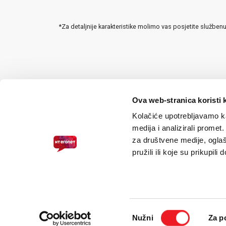
*Za detaljnije karakteristike molimo vas posjetite služben
Ova web-stranica koristi 
Kolačiće upotrebljavamo ka
medija i analizirali promet
za društvene medije, oglaš
pružili ili koje su prikupili
PRISTUPAČNOST ZA SLABOVIDNE
© 2026.
HT ERONET
. Sva prava pridržana /
Pravne napomene
/
S
Odabir
Nužni
Za p
pristanka