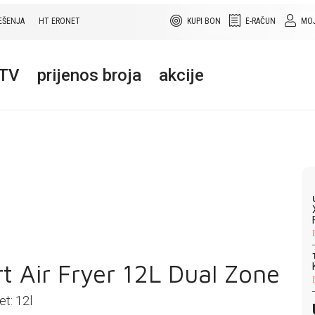
EŠENJA
HT ERONET
KUPI BON
E-RAČUN
MOJ
+TV
prijenos broja
akcije
t Air Fryer 12L Dual Zone
et: 12l