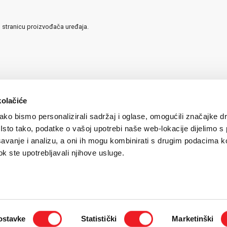
u stranicu proizvođača uređaja.
kolačiće
ko bismo personalizirali sadržaj i oglase, omogućili značajke d
. Isto tako, podatke o vašoj upotrebi naše web-lokacije dijelimo s
avanje i analizu, a oni ih mogu kombinirati s drugim podacima k
 dok ste upotrebljavali njihove usluge.
igurnost plaćanja kreditnim karticama
/
Uvjeti korištenja
/
Politika zaštite privatnosti k
ostavke
Statistički
Marketinški