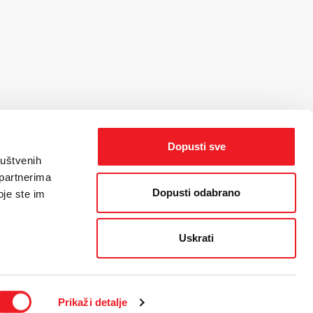
Dopusti sve
ruštvenih
 partnerima
Dopusti odabrano
oje ste im
Uskrati
orisnika
/
Politika kolačića
/
Web dizajn
by THE BIG IDEA LAB
Prikaži detalje