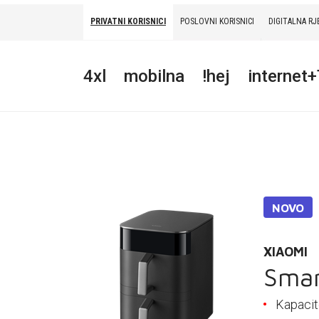
PRIVATNI KORISNICI
POSLOVNI KORISNICI
DIGITALNA RJ
PRIVATNI
POSLOVNI
DIGITALNA RJEŠENJA
HT ERONET
4xl
mobilna
!hej
internet
4XL
MOBILNA
!HEJ
INTERNET+TV
NOVO
PRIJENOS BROJA
XIAOMI
AKCIJE
Smar
MOJ PROFIL
Kapacit