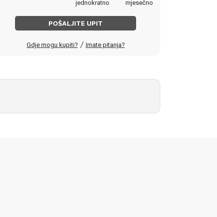
jednokratno
mjesečno
POŠALJITE UPIT
/
Gdje mogu kupiti?
Imate pitanja?