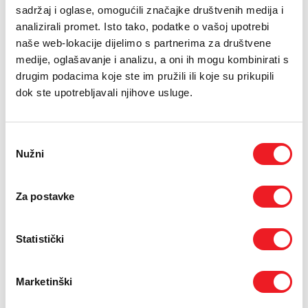
E-RAČUN
sadržaj i oglase, omogućili značajke društvenih medija i
analizirali promet. Isto tako, podatke o vašoj upotrebi
PODRŠKA
naše web-lokacije dijelimo s partnerima za društvene
medije, oglašavanje i analizu, a oni ih mogu kombinirati s
TELEFONSKI IMENIK
drugim podacima koje ste im pružili ili koje su prikupili
JEDNOKRATNO
MJESEČNO
dok ste upotrebljavali njihove usluge.
UREĐAJ
Samsung Samsung Galaxy
1079
KM
Watch Ultra 2025 LTE
[ NA RATE ILI ODJEDNOM ]
Odabir
Nužni
pristanka
TARIFA
Kućni Internet M
59,90
KM
[ PROMJENITE TARIFU ]
Za postavke
UKUPNO:
1079
59,90
KM
KM
jednokratno
mjesečno
Statistički
POŠALJITE UPIT
/
Gdje mogu kupiti?
Imate pitanja?
Marketinški