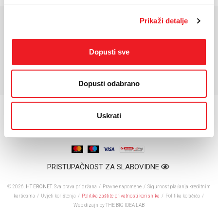
Prikaži detalje
KARAKTERISTIKE
Dopusti sve
*Za detaljnije karakteristike molimo vas posjetite službenu stranicu
proizvođača uređaja.
Dopusti odabrano
Uskrati
PRISTUPAČNOST ZA SLABOVIDNE
© 2026.
HT ERONET
. Sva prava pridržana /
Pravne napomene
/
Sigurnost plaćanja kreditnim
karticama
/
Uvjeti korištenja
/
Politika zaštite privatnosti korisnika
/
Politika kolačića
/
Web dizajn
by THE BIG IDEA LAB