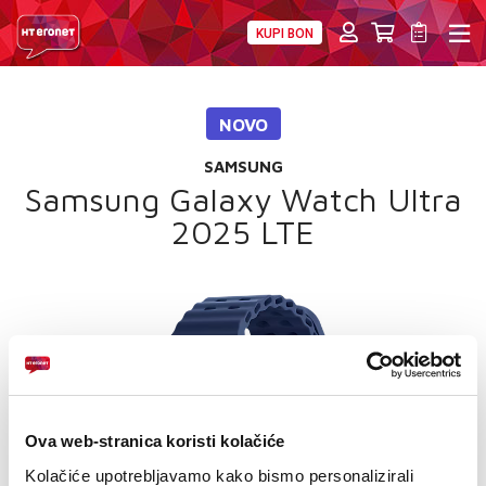
KUPI BON
PRIVATNI
POSLOVNI
DIGITALNA RJEŠENJA
HT ERONET
NOVO
4XL
SAMSUNG
MOBILNA
Samsung Galaxy Watch Ultra
2025 LTE
!HEJ
INTERNET+TV
PRIJENOS BROJA
AKCIJE
MOJ PROFIL
Ova web-stranica koristi kolačiće
Kolačiće upotrebljavamo kako bismo personalizirali