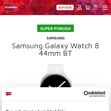
KUPI BON
PRIVATNI
POSLOVNI
DIGITALNA RJEŠENJA
HT ERONET
SUPER PONUDA
4XL
SAMSUNG
MOBILNA
Samsung Galaxy Watch 8
44mm BT
!HEJ
INTERNET+TV
PRIJENOS BROJA
AKCIJE
MOJ PROFIL