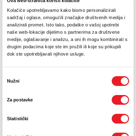
Ova web-stranica koristi kolačiće
E-RAČUN
Kolačiće upotrebljavamo kako bismo personalizirali
PODRŠKA
sadržaj i oglase, omogućili značajke društvenih medija i
Drugi uređaji na
analizirali promet. Isto tako, podatke o vašoj upotrebi
TELEFONSKI IMENIK
naše web-lokacije dijelimo s partnerima za društvene
rate
medije, oglašavanje i analizu, a oni ih mogu kombinirati s
drugim podacima koje ste im pružili ili koje su prikupili
dok ste upotrebljavali njihove usluge.
Uvjeti kupnje
Odabir
Puna cijena: 849 KM
Nužni
pristanka
ODABERITE BROJ RATA
Za postavke
UREĐAJ
PRVA RATA
OSTALE RATE
NA 12 RATA
184,60
60,40
KM
KM
UREĐAJ NA
PRVA RATA
OSTALE RATE
Statistički
24 RATA
154,40
30,20
KM
KM
POŠALJITE UPIT