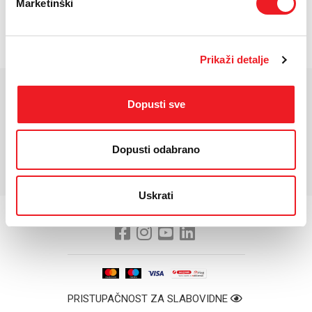
Marketinški
/
Gdje mogu kupiti?
Imate pitanja?
Prikaži detalje
KARAKTERISTIKE
Dopusti sve
*Za detaljnije karakteristike molimo vas posjetite službenu stranicu
Dopusti odabrano
proizvođača uređaja.
Uskrati
PRISTUPAČNOST ZA SLABOVIDNE