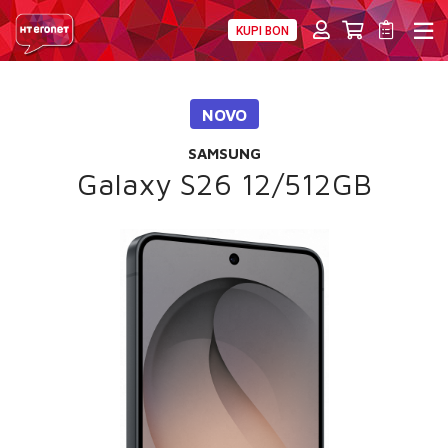
KUPI BON
PRIVATNI
POSLOVNI
DIGITALNA RJEŠENJA
HT ERONET
NOVO
4XL
SAMSUNG
MOBILNA
Galaxy S26 12/512GB
!HEJ
INTERNET+TV
PRIJENOS BROJA
AKCIJE
MOJ PROFIL