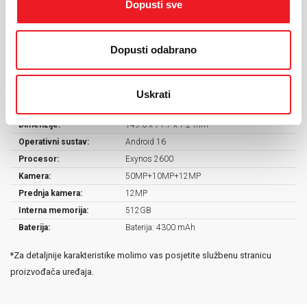
Dopusti sve
KARAKTERISTIKE
Dopusti odabrano
Ekran:
Dynamic LTPO AMOLED 2X, 120Hz
Veličina ekrana:
6.3"
Rezolucija:
2340x1080
Uskrati
Masa uređaja:
167 g
Dimenzije:
149.6 x 71.7 x 7.2 mm
Operativni sustav:
Android 16
Procesor:
Exynos 2600
Kamera:
50MP+10MP+12MP
Prednja kamera:
12MP
Interna memorija:
512GB
Baterija:
Baterija: 4300 mAh
*Za detaljnije karakteristike molimo vas posjetite službenu stranicu
proizvođača uređaja.