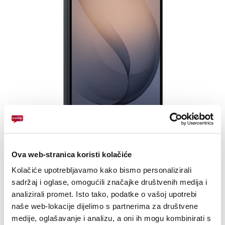
E-RAČUN
PODRŠKA
TELEFONSKI IMENIK
Zaslon: 6.3
Ova web-stranica koristi kolačiće
Kamera: 50MP+10MP+12MP, prednja: 12MP
Kolačiće upotrebljavamo kako bismo personalizirali
Baterija: 4300 mAh
sadržaj i oglase, omogućili značajke društvenih medija i
analizirali promet. Isto tako, podatke o vašoj upotrebi
naše web-lokacije dijelimo s partnerima za društvene
Drugi uređaji na
medije, oglašavanje i analizu, a oni ih mogu kombinirati s