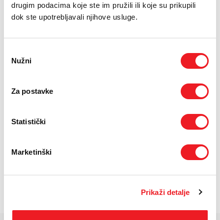
drugim podacima koje ste im pružili ili koje su prikupili
rate
dok ste upotrebljavali njihove usluge.
Uvjeti kupnje
Odabir
Nužni
pristanka
Puna cijena: 2399 KM
Za postavke
ODABERITE BROJ RATA
UREĐAJ
PRVA RATA
OSTALE RATE
NA 12 RATA
520,20
170,80
KM
KM
Statistički
UREĐAJ NA
PRVA RATA
OSTALE RATE
24 RATA
434,80
85,40
KM
KM
Marketinški
POŠALJITE UPIT
/
Gdje mogu kupiti?
Imate pitanja?
Prikaži detalje