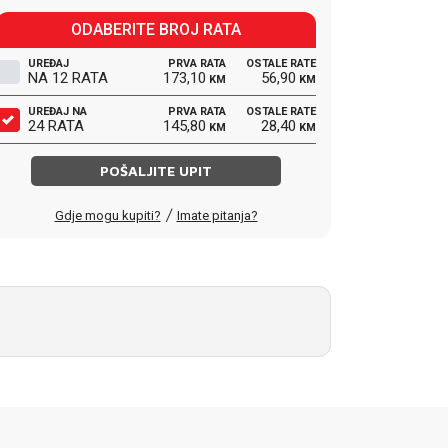
ODABERITE BROJ RATA
UREĐAJ
PRVA RATA
OSTALE RATE
NA 12 RATA
173,10
56,90
KM
KM
UREĐAJ NA
PRVA RATA
OSTALE RATE
24 RATA
145,80
28,40
KM
KM
POŠALJITE UPIT
/
Gdje mogu kupiti?
Imate pitanja?