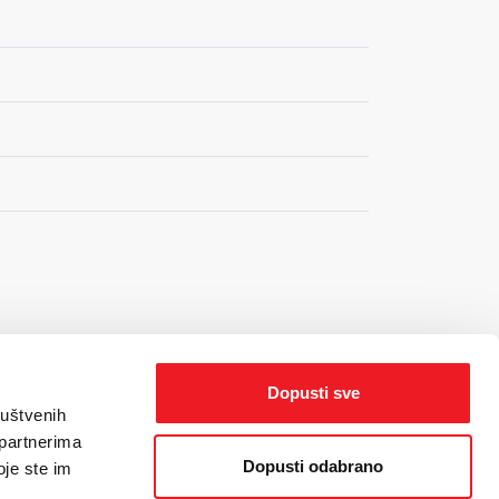
Dopusti sve
ruštvenih
 partnerima
Dopusti odabrano
oje ste im