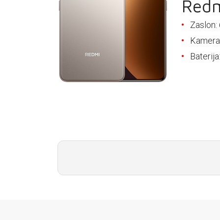
Redm
E-RAČUN
Zaslon:
PODRŠKA
Kamer
TELEFONSKI IMENIK
Baterij