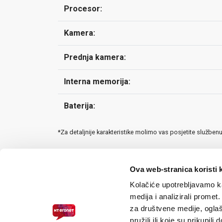
Procesor:
Kamera:
Prednja kamera:
Interna memorija:
Baterija:
*Za detaljnije karakteristike molimo vas posjetite služben
Ova web-stranica koristi 
Kolačiće upotrebljavamo ka
medija i analizirali promet
za društvene medije, oglaš
pružili ili koje su prikupili