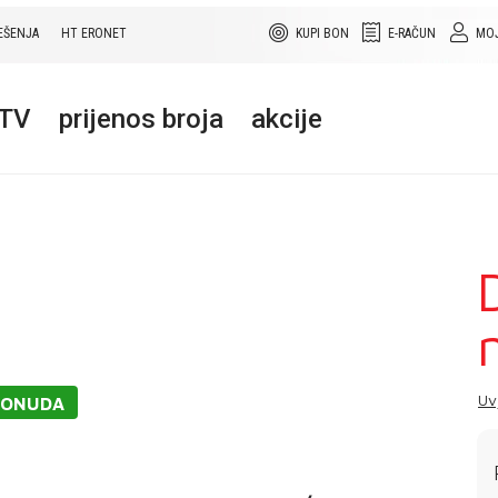
EŠENJA
HT ERONET
KUPI BON
E-RAČUN
MOJ
+TV
prijenos broja
akcije
Uv
PONUDA