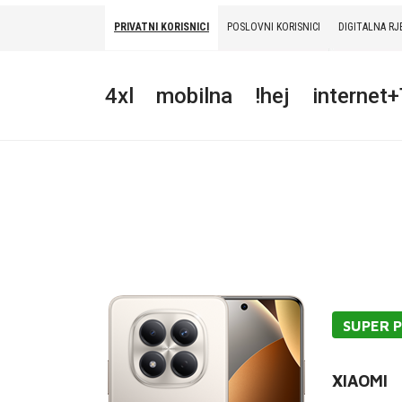
PRIVATNI KORISNICI
POSLOVNI KORISNICI
DIGITALNA RJ
PRIVATNI
POSLOVNI
DIGITALNA RJEŠENJA
HT ERONET
4xl
mobilna
!hej
internet
4XL
MOBILNA
!HEJ
INTERNET+TV
PRIJENOS BROJA
AKCIJE
SUPER 
MOJ PROFIL
XIAOMI