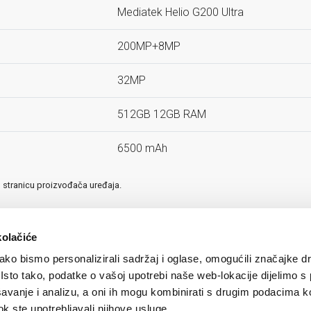
Mediatek Helio G200 Ultra
200MP+8MP
32MP
512GB 12GB RAM
6500 mAh
u stranicu proizvođača uređaja.
kolačiće
ko bismo personalizirali sadržaj i oglase, omogućili značajke d
. Isto tako, podatke o vašoj upotrebi naše web-lokacije dijelimo s
avanje i analizu, a oni ih mogu kombinirati s drugim podacima k
 dok ste upotrebljavali njihove usluge.