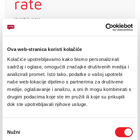
rate
Uvjeti kupnje
Puna cijena: 379 KM
Ova web-stranica koristi kolačiće
ODABERITE BROJ RATA
Kolačiće upotrebljavamo kako bismo personalizirali
UREĐAJ
PRVA RATA
OSTALE RATE
sadržaj i oglase, omogućili značajke društvenih medija i
NA 12 RATA
83,10
26,90
KM
KM
analizirali promet. Isto tako, podatke o vašoj upotrebi
UREĐAJ NA
PRVA RATA
OSTALE RATE
naše web-lokacije dijelimo s partnerima za društvene
24 RATA
70,80
13,40
KM
KM
medije, oglašavanje i analizu, a oni ih mogu kombinirati s
POŠALJITE UPIT
drugim podacima koje ste im pružili ili koje su prikupili
dok ste upotrebljavali njihove usluge.
/
Gdje mogu kupiti?
Imate pitanja?
Odabir
Nužni
pristanka