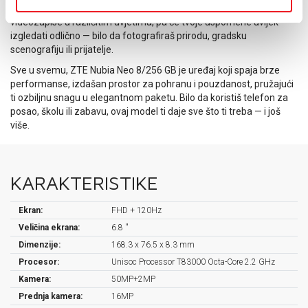
Kamera ZTE Nubia Neo snima jasne, detaljne fotografije i
videozapise u različitim uvjetima, pa će tvoje uspomene uvijek
izgledati odlično — bilo da fotografiraš prirodu, gradsku
scenografiju ili prijatelje.
Sve u svemu, ZTE Nubia Neo 8/256 GB je uređaj koji spaja brze
performanse, izdašan prostor za pohranu i pouzdanost, pružajući
ti ozbiljnu snagu u elegantnom paketu. Bilo da koristiš telefon za
posao, školu ili zabavu, ovaj model ti daje sve što ti treba — i još
više.
KARAKTERISTIKE
Ekran:
FHD + 120Hz
Veličina ekrana:
6.8 ''
Dimenzije:
168.3 x 76.5 x 8.3 mm
Procesor:
Unisoc Processor T83000 Octa-Core 2.2 GHz
Kamera:
50MP+2MP
Prednja kamera:
16MP