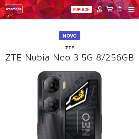
KUPI BON
PRIVATNI
POSLOVNI
DIGITALNA RJEŠENJA
HT ERONET
NOVO
4XL
ZTE
MOBILNA
ZTE Nubia Neo 3 5G 8/256GB
!HEJ
INTERNET+TV
PRIJENOS BROJA
AKCIJE
MOJ PROFIL