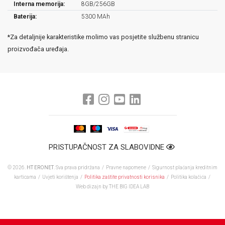
Interna memorija:
8GB/256GB
Baterija:
5300 MAh
*Za detaljnije karakteristike molimo vas posjetite službenu stranicu
proizvođača uređaja.
PRISTUPAČNOST ZA SLABOVIDNE
© 2026.
HT ERONET
. Sva prava pridržana /
Pravne napomene
/
Sigurnost plaćanja kreditnim
karticama
/
Uvjeti korištenja
/
Politika zaštite privatnosti korisnika
/
Politika kolačića
/
Web dizajn
by THE BIG IDEA LAB