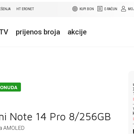
EŠENJA
HT ERONET
KUPI BON
E-RAČUN
MOJ
+TV
prijenos broja
akcije
PONUDA
i Note 14 Pro 8/256GB
nča AMOLED