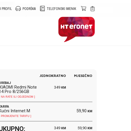
 PROFIL
PODRŠKA
TELEFONSKI IMENIK
JEDNOKRATNO
MJESEČNO
UREĐAJ
XIAOMI Redmi Note
349
KM
14 Pro 8/256GB
[ NA RATE ILI ODJEDNOM ]
TARIFA
Kućni Internet M
59,90
KM
[ PROMJENITE TARIFU ]
UKUPNO:
349
59,90
KM
KM