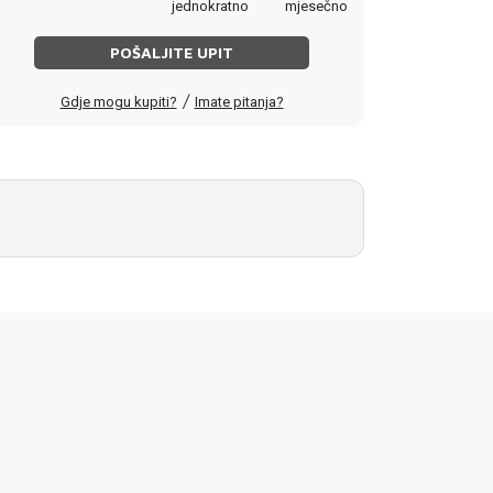
jednokratno
mjesečno
POŠALJITE UPIT
/
Gdje mogu kupiti?
Imate pitanja?