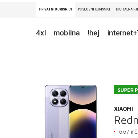
PRIVATNI KORISNICI
POSLOVNI KORISNICI
DIGITALNA RJ
PRIVATNI
POSLOVNI
DIGITALNA RJEŠENJA
HT ERONET
4xl
mobilna
!hej
internet
4XL
MOBILNA
!HEJ
INTERNET+TV
SUPER 
PRIJENOS BROJA
XIAOMI
AKCIJE
Redm
MOJ PROFIL
6.67 i