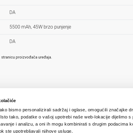
DA
5500 mAh, 45W brzo punjenje
DA
u stranicu proizvođača uređaja.
kolačiće
ko bismo personalizirali sadržaj i oglase, omogućili značajke d
. Isto tako, podatke o vašoj upotrebi naše web-lokacije dijelimo s
avanje i analizu, a oni ih mogu kombinirati s drugim podacima k
 dok ste upotrebljavali njihove usluge.