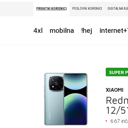
PRIVATNI KORISNICI
POSLOVNI KORISNICI
DIGITALNA RJ
PRIVATNI
POSLOVNI
DIGITALNA RJEŠENJA
HT ERONET
4xl
mobilna
!hej
internet
4XL
MOBILNA
!HEJ
SUPER 
INTERNET+TV
PRIJENOS BROJA
XIAOMI
Redm
AKCIJE
12/5
MOJ PROFIL
6.67 in