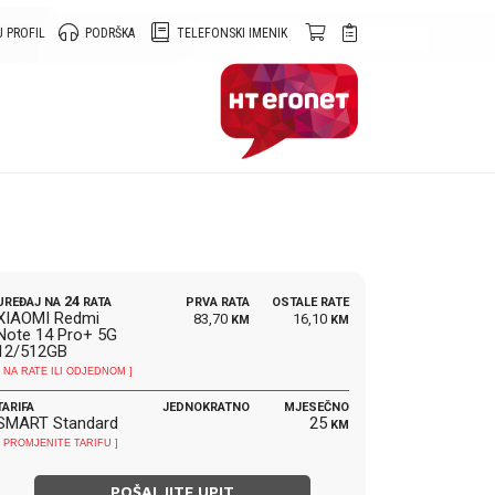
 PROFIL
PODRŠKA
TELEFONSKI IMENIK
24
UREĐAJ NA
RATA
PRVA RATA
OSTALE RATE
XIAOMI Redmi
83,70
16,10
KM
KM
Note 14 Pro+ 5G
12/512GB
[ NA RATE ILI ODJEDNOM ]
TARIFA
JEDNOKRATNO
MJESEČNO
SMART Standard
25
KM
[ PROMJENITE TARIFU ]
POŠALJITE UPIT