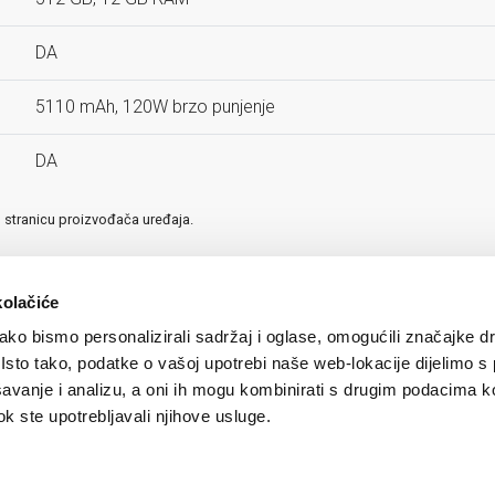
DA
5110 mAh, 120W brzo punjenje
DA
u stranicu proizvođača uređaja.
kolačiće
ko bismo personalizirali sadržaj i oglase, omogućili značajke d
. Isto tako, podatke o vašoj upotrebi naše web-lokacije dijelimo s
avanje i analizu, a oni ih mogu kombinirati s drugim podacima k
 dok ste upotrebljavali njihove usluge.