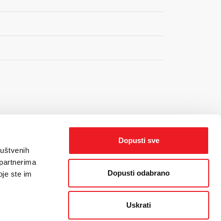
Dopusti sve
ruštvenih
 partnerima
Dopusti odabrano
oje ste im
Uskrati