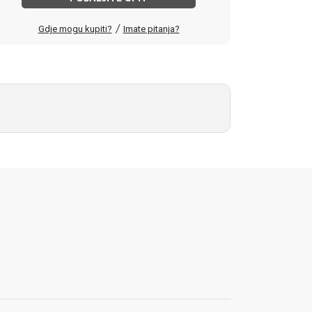
/
Gdje mogu kupiti?
Imate pitanja?