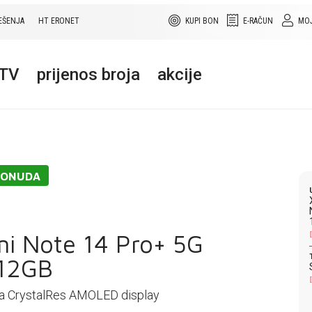
EŠENJA
HT ERONET
KUPI BON
E-RAČUN
MOJ
+TV
prijenos broja
akcije
PONUDA
i Note 14 Pro+ 5G
12GB
ča CrystalRes AMOLED display