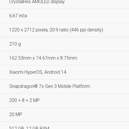
CrystalRes AMOLED display
6,67 inča
1220 x 2712 pixela, 20:9 ratio (446 ppi density)
210 g
162.53mm x 74.67mm x 8.75mm
Xiaomi HyperOS, Android 14
Snapdragon® 7s Gen 3 Mobile Platform
200 + 8 + 2 MP
20 MP
512 GB, 12 GB RAM