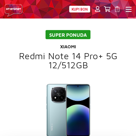
KUPI BON
PRIVATNI
POSLOVNI
DIGITALNA RJEŠENJA
HT ERONET
SUPER PONUDA
4XL
XIAOMI
MOBILNA
Redmi Note 14 Pro+ 5G
12/512GB
!HEJ
INTERNET+TV
PRIJENOS BROJA
AKCIJE
MOJ PROFIL