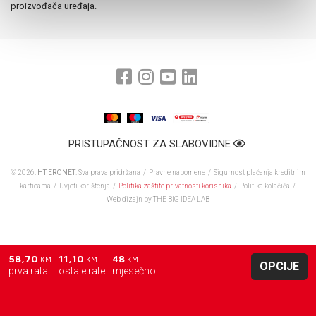
proizvođača uređaja.
PRISTUPAČNOST ZA SLABOVIDNE
© 2026.
HT ERONET
. Sva prava pridržana /
Pravne napomene
/
Sigurnost plaćanja kreditnim
karticama
/
Uvjeti korištenja
/
Politika zaštite privatnosti korisnika
/
Politika kolačića
/
Web dizajn
by THE BIG IDEA LAB
58,70
11,10
48
KM
KM
KM
OPCIJE
prva rata
ostale rate
mjesečno