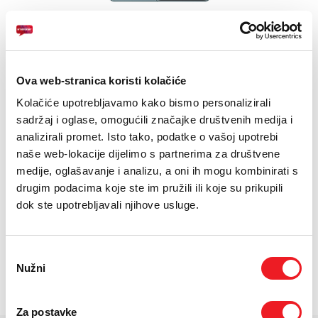
E-RAČUN
PODRŠKA
6.67 inča CrystalRes AMOLED display
Baterija 5110 mAh, 120W brzo punjenje
TELEFONSKI IMENIK
Ova web-stranica koristi kolačiće
Kamera 200+8+2 MP, prednja 20 MP
Kolačiće upotrebljavamo kako bismo personalizirali
sadržaj i oglase, omogućili značajke društvenih medija i
24
UREĐAJ NA
RATA
PRVA RATA
OSTALE RATE
analizirali promet. Isto tako, podatke o vašoj upotrebi
XIAOMI Redmi Note 14
58,70
11,10
KM
KM
Pro+ 5G 12/512GB
naše web-lokacije dijelimo s partnerima za društvene
[ NA RATE ILI ODJEDNOM ]
medije, oglašavanje i analizu, a oni ih mogu kombinirati s
drugim podacima koje ste im pružili ili koje su prikupili
TARIFA
JEDNOKRATNO
MJESEČNO
SMART Gold
48
KM
dok ste upotrebljavali njihove usluge.
[ PROMJENITE TARIFU ]
POŠALJITE UPIT
Odabir
Nužni
pristanka
/
Gdje mogu kupiti?
Imate pitanja?
Za postavke