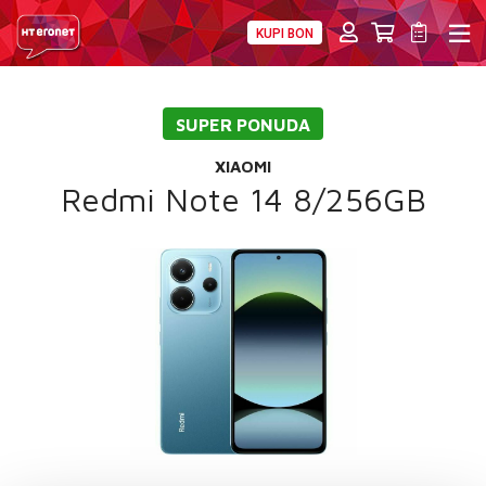
KUPI BON
PRIVATNI
POSLOVNI
DIGITALNA RJEŠENJA
HT ERONET
SUPER PONUDA
4XL
XIAOMI
MOBILNA
Redmi Note 14 8/256GB
!HEJ
INTERNET+TV
PRIJENOS BROJA
AKCIJE
MOJ PROFIL