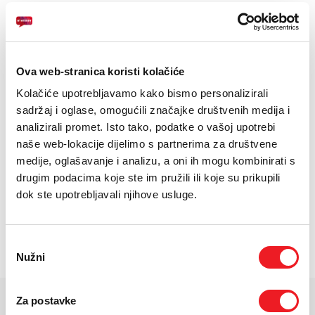
E-RAČUN
6.67 inča AMOLED
Xiaomi HyperOS, baterija 5500 mAh
PODRŠKA
Kamera 108+2+2 MP, prednja 20 MP
TELEFONSKI IMENIK
Ova web-stranica koristi kolačiće
Kolačiće upotrebljavamo kako bismo personalizirali
24
UREĐAJ NA
RATA
PRVA RATA
OSTALE RATE
XIAOMI Redmi Note 14
83,30
15,90
KM
KM
sadržaj i oglase, omogućili značajke društvenih medija i
8/256GB
analizirali promet. Isto tako, podatke o vašoj upotrebi
[ NA RATE ILI ODJEDNOM ]
naše web-lokacije dijelimo s partnerima za društvene
TARIFA
JEDNOKRATNO
MJESEČNO
medije, oglašavanje i analizu, a oni ih mogu kombinirati s
Drugi uređaj na rate
drugim podacima koje ste im pružili ili koje su prikupili
[ PROMJENITE TARIFU ]
dok ste upotrebljavali njihove usluge.
POŠALJITE UPIT
/
Gdje mogu kupiti?
Imate pitanja?
Odabir
Nužni
pristanka
Za postavke