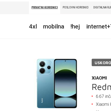
PRIVATNI KORISNICI
POSLOVNI KORISNICI
DIGITALNA RJ
PRIVATNI
POSLOVNI
DIGITALNA RJEŠENJA
HT ERONET
4xl
mobilna
!hej
internet
4XL
MOBILNA
!HEJ
USKOR
INTERNET+TV
PRIJENOS BROJA
XIAOMI
Redm
AKCIJE
6.67 i
MOJ PROFIL
Xiaomi 