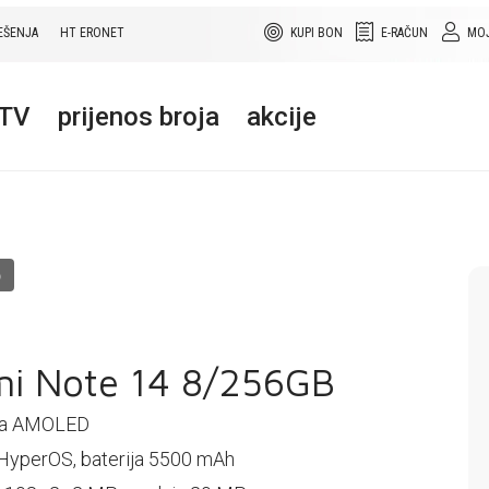
EŠENJA
HT ERONET
KUPI BON
E-RAČUN
MOJ
+TV
prijenos broja
akcije
O
i Note 14 8/256GB
nča AMOLED
HyperOS, baterija 5500 mAh