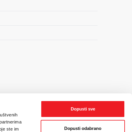
Dopusti sve
ruštvenih
 partnerima
Dopusti odabrano
oje ste im