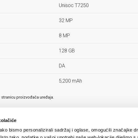
Unisoc T7250
32 MP
8 MP
128 GB
DA
5,200 mAh
u stranicu proizvođača uređaja.
kolačiće
ko bismo personalizirali sadržaj i oglase, omogućili značajke d
. Isto tako, podatke o vašoj upotrebi naše web-lokacije dijelimo s