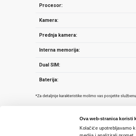
Procesor:
Kamera:
Prednja kamera:
Interna memorija:
Dual SIM:
Baterija:
*Za detaljnije karakteristike molimo vas posjetite služben
Ova web-stranica koristi 
Kolačiće upotrebljavamo ka
medija i analizirali promet