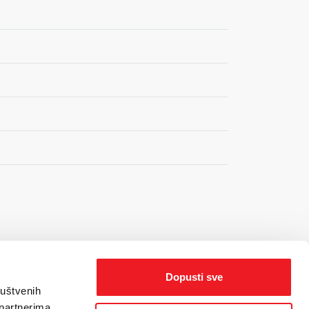
Dopusti sve
ruštvenih
 partnerima