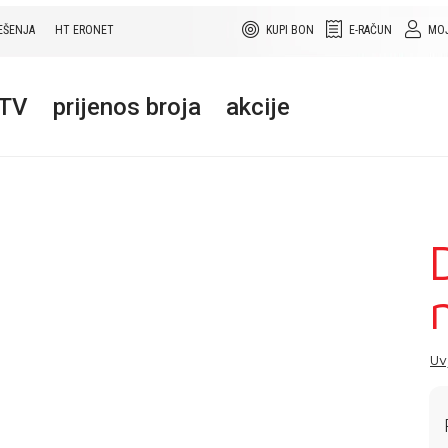
EŠENJA
HT ERONET
KUPI BON
E-RAČUN
MOJ
+TV
prijenos broja
akcije
Uv