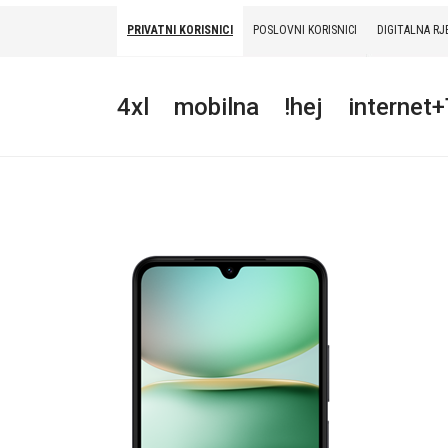
PRIVATNI KORISNICI
POSLOVNI KORISNICI
DIGITALNA RJ
PRIVATNI
POSLOVNI
DIGITALNA RJEŠENJA
HT ERONET
4xl
mobilna
!hej
internet
4XL
MOBILNA
!HEJ
INTERNET+TV
PRIJENOS BROJA
AKCIJE
MOJ PROFIL