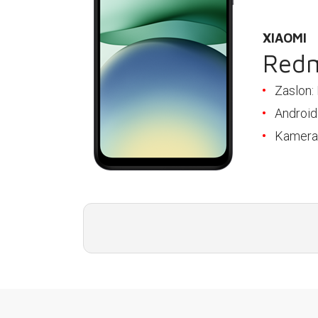
E-RAČUN
PODRŠKA
XIAOMI
Redm
TELEFONSKI IMENIK
Zaslon: 
Android
Kamera 