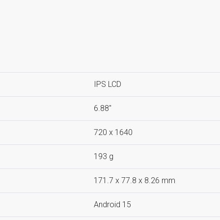
IPS LCD
6.88''
720 x 1640
193 g
171.7 x 77.8 x 8.26 mm
Android 15