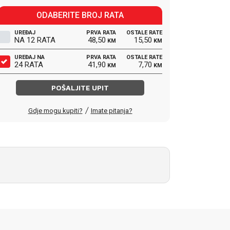
ODABERITE BROJ RATA
UREĐAJ
PRVA RATA
OSTALE RATE
NA 12 RATA
48,50
15,50
KM
KM
UREĐAJ NA
PRVA RATA
OSTALE RATE
24 RATA
41,90
7,70
KM
KM
POŠALJITE UPIT
/
Gdje mogu kupiti?
Imate pitanja?