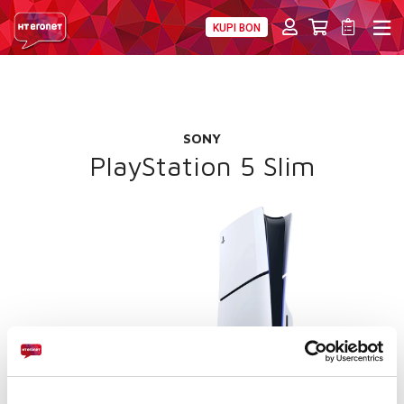
KUPI BON
PRIVATNI
POSLOVNI
DIGITALNA RJEŠENJA
HT ERONET
POKLON
4XL
SONY
MOBILNA
PlayStation 5 Slim
!HEJ
INTERNET+TV
PRIJENOS BROJA
AKCIJE
MOJ PROFIL