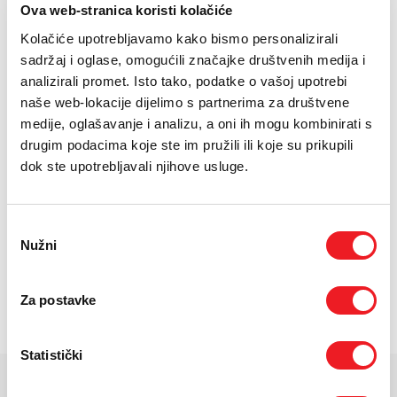
E-RAČUN
Ova web-stranica koristi kolačiće
x86-64-AMD Ryzen
Kolačiće upotrebljavamo kako bismo personalizirali
PODRŠKA
RDNA 2
sadržaj i oglase, omogućili značajke društvenih medija i
16 GB RAM, 1 TB
analizirali promet. Isto tako, podatke o vašoj upotrebi
TELEFONSKI IMENIK
naše web-lokacije dijelimo s partnerima za društvene
medije, oglašavanje i analizu, a oni ih mogu kombinirati s
24
UREĐAJ NA
RATA
PRVA RATA
OSTALE RATE
drugim podacima koje ste im pružili ili koje su prikupili
Sony PlayStation 5 Slim
200,10
39,30
KM
KM
dok ste upotrebljavali njihove usluge.
[ NA RATE ILI ODJEDNOM ]
TARIFA
JEDNOKRATNO
MJESEČNO
SMART Gold
48
KM
Odabir
[ PROMJENITE TARIFU ]
Nužni
pristanka
POŠALJITE UPIT
Za postavke
/
Gdje mogu kupiti?
Imate pitanja?
Statistički