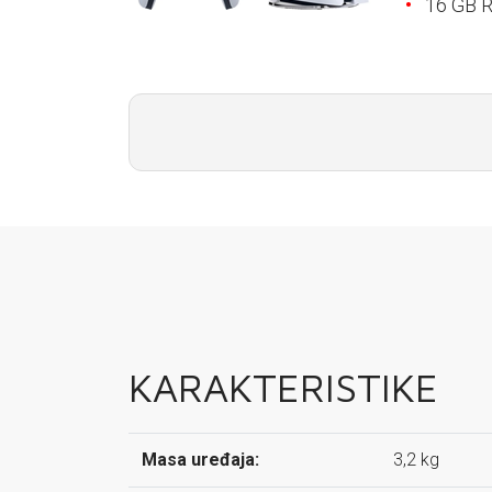
16 GB 
E-RAČUN
PODRŠKA
TELEFONSKI IMENIK
KARAKTERISTIKE
Masa uređaja:
3,2 kg