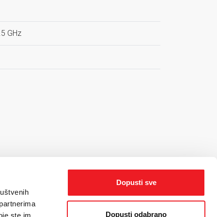
3.5 GHz
Dopusti sve
ruštvenih
 partnerima
Dopusti odabrano
oje ste im