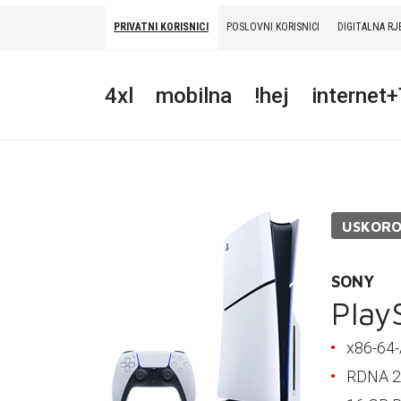
PRIVATNI KORISNICI
POSLOVNI KORISNICI
DIGITALNA RJ
PRIVATNI
POSLOVNI
DIGITALNA RJEŠENJA
HT ERONET
4xl
mobilna
!hej
internet
4XL
MOBILNA
!HEJ
USKOR
INTERNET+TV
PRIJENOS BROJA
SONY
Play
AKCIJE
x86-64
MOJ PROFIL
RDNA 