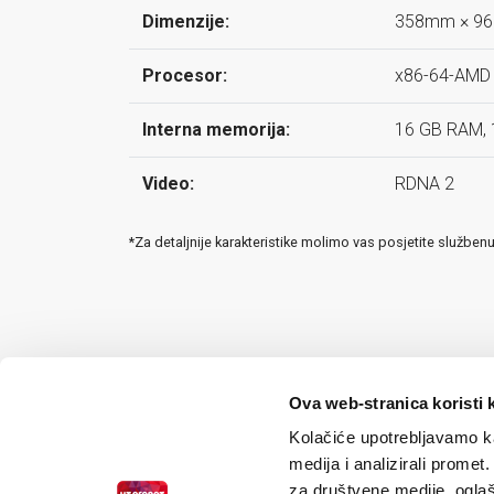
Dimenzije:
358mm × 9
Procesor:
x86-64-AMD R
Interna memorija:
16 GB RAM, 
Video:
RDNA 2
*Za detaljnije karakteristike molimo vas posjetite služben
Ova web-stranica koristi 
Kolačiće upotrebljavamo ka
medija i analizirali promet
za društvene medije, oglaš