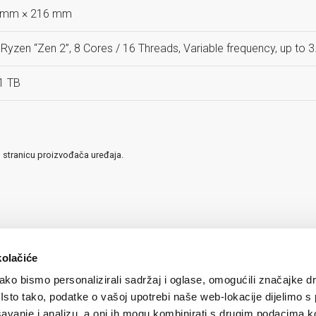
6mm × 216 mm
yzen “Zen 2”, 8 Cores / 16 Threads, Variable frequency, up to 
1 TB
u stranicu proizvođača uređaja.
kolačiće
ko bismo personalizirali sadržaj i oglase, omogućili značajke d
. Isto tako, podatke o vašoj upotrebi naše web-lokacije dijelimo s
avanje i analizu, a oni ih mogu kombinirati s drugim podacima k