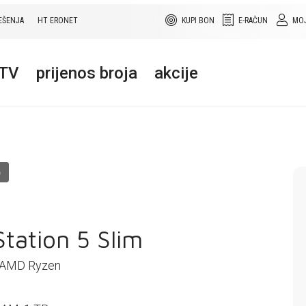
EŠENJA
HT ERONET
KUPI BON
E-RAČUN
MOJ
+TV
prijenos broja
akcije
O
Station 5 Slim
-AMD Ryzen
2