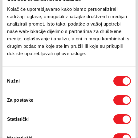
E-RAČUN
Kolačiće upotrebljavamo kako bismo personalizirali
PODRŠKA
sadržaj i oglase, omogućili značajke društvenih medija i
analizirali promet. Isto tako, podatke o vašoj upotrebi
TELEFONSKI IMENIK
naše web-lokacije dijelimo s partnerima za društvene
medije, oglašavanje i analizu, a oni ih mogu kombinirati s
drugim podacima koje ste im pružili ili koje su prikupili
dok ste upotrebljavali njihove usluge.
Odabir
Nužni
pristanka
Snaga 1600 W
Za postavke
Istovremeno suši i oblikuje - bez ekstremne topline. Brzina protoka
zraka: Tri precizne brzine protoka zraka, da odgovaraju vašem
načinu oblikovanja. Kontrola temperature: Tri precizne postavke
Statistički
topline.