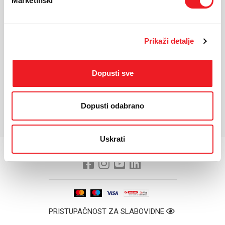
Marketinški
KARAKTERISTIKE
Prikaži detalje
Masa
990 g
uređaja:
Dodatno:
Dodatni pribor: Čvrsta četka za zaglađivanje, velika okrugla
Dopusti sve
četka za volumen, dodatak za češalj s širokim zupcima,
difuzor, kutija za pohranu, četka za čišćenje filtera.
*Za detaljnije karakteristike molimo vas posjetite službenu stranicu
Dopusti odabrano
proizvođača uređaja.
Uskrati
PRISTUPAČNOST ZA SLABOVIDNE